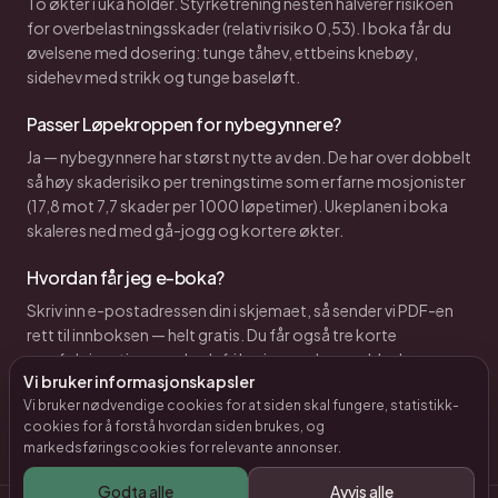
To økter i uka holder. Styrketrening nesten halverer risikoen
for overbelastningsskader (relativ risiko 0,53). I boka får du
øvelsene med dosering: tunge tåhev, ettbeins knebøy,
sidehev med strikk og tunge baseløft.
Passer Løpekroppen for nybegynnere?
Ja — nybegynnere har størst nytte av den. De har over dobbelt
så høy skaderisiko per treningstime som erfarne mosjonister
(17,8 mot 7,7 skader per 1000 løpetimer). Ukeplanen i boka
skaleres ned med gå-jogg og kortere økter.
Hvordan får jeg e-boka?
Skriv inn e-postadressen din i skjemaet, så sender vi PDF-en
rett til innboksen — helt gratis. Du får også tre korte
oppfølgingstips om skadefri løping, og kan melde deg av
Vi bruker informasjonskapsler
med ett klikk.
Vi bruker nødvendige cookies for at siden skal fungere, statistikk-
cookies for å forstå hvordan siden brukes, og
markedsføringscookies for relevante annonser.
Godta alle
Avvis alle