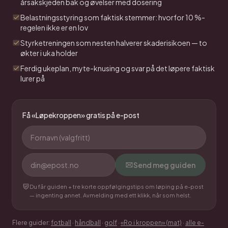
årsakskjeden bak og øvelser med dosering
Belastningsstyring som faktisk stemmer: hvorfor 10 %-
regelen ikke er en lov
Styrketreningen som nesten halverer skaderisikoen — to
økter i uka holder
Ferdig ukeplan, myte-knusing og svar på det løpere faktisk
lurer på
Få «
Løpekroppen
» gratis på e-post
Send meg guiden
Du får guiden + tre korte oppfølgingstips om løping på e-post
— ingenting annet.
Avmelding med ett klikk, når som helst.
Flere guider:
fotball
·
håndball
·
golf
·
«Ro i kroppen» (mat)
·
alle e-