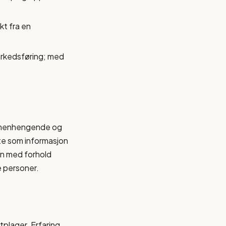
kt fra en
arkedsføring; med
ammenhengende og
te som informasjon
en med forhold
e personer.
tplager. Erfaring