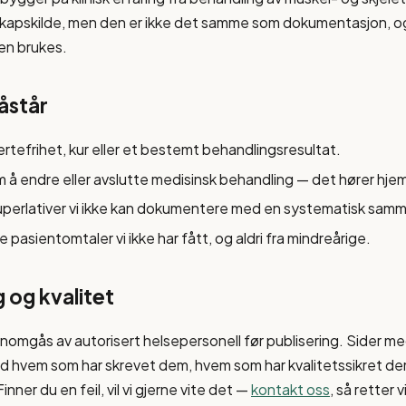
nskapskilde, men den er ikke det samme som dokumentasjon, og
en brukes.
påstår
mertefrihet, kur eller et bestemt behandlingsresultat.
 om å endre eller avslutte medisinsk behandling — det hører hj
superlativer vi ikke kan dokumentere med en systematisk samm
ke pasientomtaler vi ikke har fått, og aldri fra mindreårige.
 og kvalitet
nnomgås av autorisert helsepersonell før publisering. Sider me
 hvem som har skrevet dem, hvem som har kvalitetssikret dem
nner du en feil, vil vi gjerne vite det —
kontakt oss
, så retter 