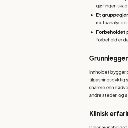
gjør ingen skade
Et gruppegjen
metaanalyse sie
Forbeholdet 
forbehold er de
Grunnleggen
Innholdet bygger 
tilpasningsdyktig
snarere enn nødve
andre steder, og a
Klinisk erfa
Deler av innholdet 