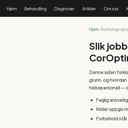
Hjem
Behandling
Diagnoser
Artikler
Om oss
Hjem
› Kunnskapsgru
Slik jobb
CorOpt
Denne siden forklar
grunn, og hvordan 
helsepersonell — d
Faglig ansvarli
Kilder oppgis 
Forbehold står 