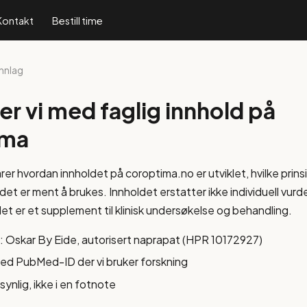
Kontakt
Bestill time
nnlag
er vi med faglig innhold på
ima
er hvordan innholdet på coroptima.no er utviklet, hvilke prinsi
det er ment å brukes. Innholdet erstatter ikke individuell vurd
et er et supplement til klinisk undersøkelse og behandling.
g: Oskar By Eide, autorisert naprapat (HPR 10172927)
med PubMed-ID der vi bruker forskning
synlig, ikke i en fotnote