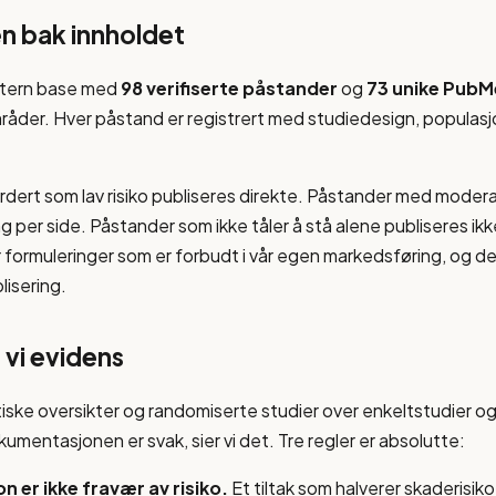
n bak innholdet
intern base med
98 verifiserte påstander
og
73 unike PubM
råder. Hver påstand er registrert med studiedesign, populasj
dert som lav risiko publiseres direkte. Påstander med moderat
 per side. Påstander som ikke tåler å stå alene publiseres ikke
ver formuleringer som er forbudt i vår egen markedsføring, og
lisering.
 vi evidens
iske oversikter og randomiserte studier over enkeltstudier o
umentasjonen er svak, sier vi det. Tre regler er absolutte:
n er ikke fravær av risiko.
Et tiltak som halverer skaderisi