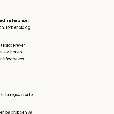
ed-referanser
,
on, forbehold og
 risiko krever
 — vi har en
 den håndheves
g erfaringsbaserte
koen på gruppenivå