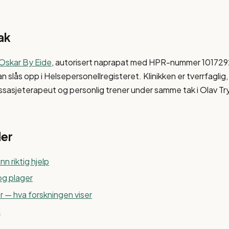
ak
Oskar By Eide
, autorisert naprapat med HPR-nummer 1017292
n slås opp i Helsepersonellregisteret. Klinikken er tverrfagli
ssasjeterapeut og personlig trener under samme tak i Olav T
der
n riktig hjelp
og plager
r — hva forskningen viser
a