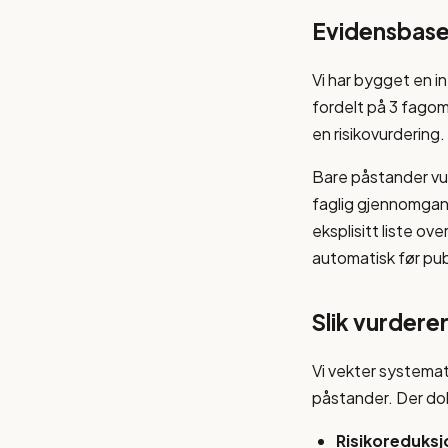
Evidensbase
Vi har bygget en 
fordelt på 3 fagom
en risikovurdering.
Bare påstander vur
faglig gjennomgang
eksplisitt liste o
automatisk før pub
Slik vurderer
Vi vekter systemat
påstander. Der dok
Risikoreduksjo