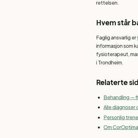
rettelsen.
Hvem står b
Faglig ansvarlig er
informasjon som ka
fysioterapeut, ma
i Trondheim.
Relaterte si
Behandling — fin
Alle diagnoser 
Personlig trene
Om CorOptim