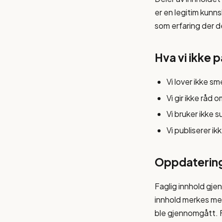
er en legitim kun
som erfaring der d
Hva vi ikke 
Vi lover ikke s
Vi gir ikke råd
Vi bruker ikke 
Vi publiserer ik
Oppdatering
Faglig innhold gje
innhold merkes med
ble gjennomgått. Fi