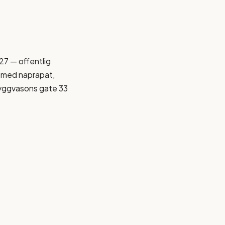
7 — offentlig
g, med naprapat,
ryggvasons gate 33