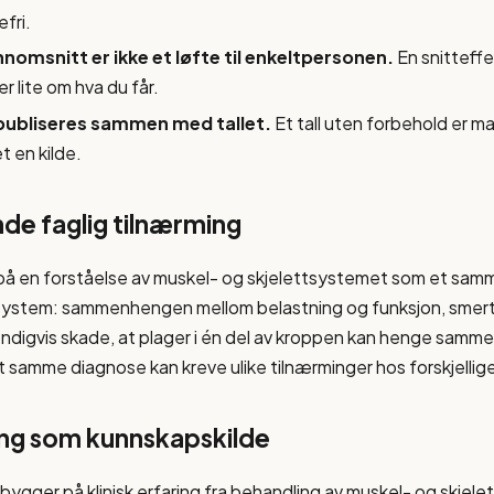
fri.
nomsnitt er ikke et løfte til enkeltpersonen.
En snitteffe
r lite om hva du får.
publiseres sammen med tallet.
Et tall uten forbehold er m
t en kilde.
de faglig tilnærming
på en forståelse av muskel- og skjelettsystemet som et s
 system: sammenhengen mellom belastning og funksjon, smer
ndigvis skade, at plager i én del av kroppen kan henge samm
t samme diagnose kan kreve ulike tilnærminger hos forskjellig
ring som kunnskapskilde
bygger på klinisk erfaring fra behandling av muskel- og skjelet