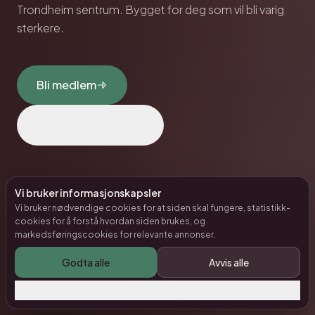
Trondheim sentrum. Bygget for deg som vil bli varig
sterkere.
Bli medlem
Se medlemskapene
Eller book en enkelt PT-økt uten medlemskap →
Vi bruker informasjonskapsler
Vi bruker nødvendige cookies for at siden skal fungere, statistikk-
cookies for å forstå hvordan siden brukes, og
markedsføringscookies for relevante annonser.
4,9
★ ·
120
Google-anmeldelser
Ingen bindingstid
Godta alle
Avvis alle
Trondheim sentrum
Tilpass valg