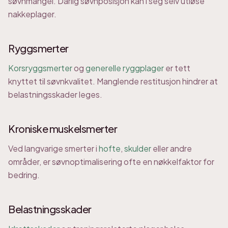
søvnmangel. Dårlig søvnposisjon kan i seg selv utløse
nakkeplager.
Ryggsmerter
Korsryggsmerter
og
generelle ryggplager
er tett
knyttet til søvnkvalitet. Manglende restitusjon hindrer at
belastningsskader leges.
Kroniske muskelsmerter
Ved langvarige smerter i
hofte
,
skulder
eller andre
områder, er søvnoptimalisering ofte en nøkkelfaktor for
bedring.
Belastningsskader