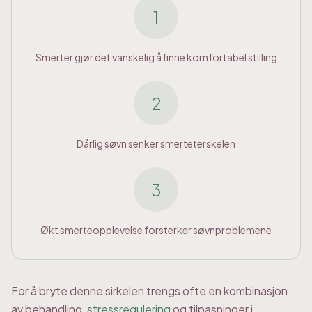
1
Smerter gjør det vanskelig å finne komfortabel stilling
2
Dårlig søvn senker smerteterskelen
3
Økt smerteopplevelse forsterker søvnproblemene
For å bryte denne sirkelen trengs ofte en kombinasjon
av behandling,
stressregulering
og tilpasninger i