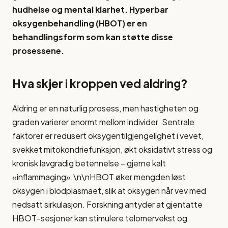
hudhelse og mental klarhet. Hyperbar
oksygenbehandling (HBOT) er en
behandlingsform som kan støtte disse
prosessene.
Hva skjer i kroppen ved aldring?
Aldring er en naturlig prosess, men hastigheten og
graden varierer enormt mellom individer. Sentrale
faktorer er redusert oksygentilgjengelighet i vevet,
svekket mitokondriefunksjon, økt oksidativt stress og
kronisk lavgradig betennelse – gjerne kalt
«inflammaging».\n\nHBOT øker mengden løst
oksygen i blodplasmaet, slik at oksygen når vev med
nedsatt sirkulasjon. Forskning antyder at gjentatte
HBOT-sesjoner kan stimulere telomervekst og