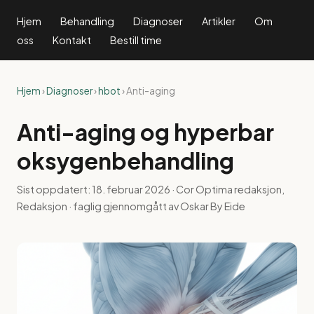
Hjem
Behandling
Diagnoser
Artikler
Om
oss
Kontakt
Bestill time
Hjem
›
Diagnoser
›
hbot
› Anti-aging
Anti-aging og hyperbar
oksygenbehandling
Sist oppdatert:
18. februar 2026
· Cor Optima redaksjon,
Redaksjon · faglig gjennomgått av Oskar By Eide