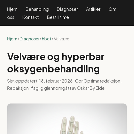
Hjem
Behandling
Diagnoser
Artikler
Om
oss
Kontakt
Bestill time
Hjem
›
Diagnoser
›
hbot
› Velvære
Velvære og hyperbar
oksygenbehandling
Sist oppdatert:
18. februar 2026
· Cor Optima redaksjon,
Redaksjon · faglig gjennomgått av Oskar By Eide