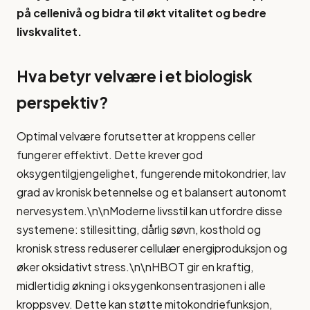
på cellenivå og bidra til økt vitalitet og bedre
livskvalitet.
Hva betyr velvære i et biologisk
perspektiv?
Optimal velvære forutsetter at kroppens celler
fungerer effektivt. Dette krever god
oksygentilgjengelighet, fungerende mitokondrier, lav
grad av kronisk betennelse og et balansert autonomt
nervesystem.\n\nModerne livsstil kan utfordre disse
systemene: stillesitting, dårlig søvn, kosthold og
kronisk stress reduserer cellulær energiproduksjon og
øker oksidativt stress.\n\nHBOT gir en kraftig,
midlertidig økning i oksygenkonsentrasjonen i alle
kroppsvev. Dette kan støtte mitokondriefunksjon,