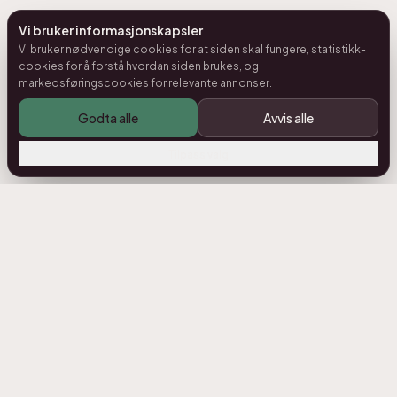
Vi bruker informasjonskapsler
Vi bruker nødvendige cookies for at siden skal fungere, statistikk-
cookies for å forstå hvordan siden brukes, og
markedsføringscookies for relevante annonser.
Godta alle
Avvis alle
Tilpass valg
GRATIS E-BOK
Ro i kroppen —
betennelsesdempende mat
Maten som hjelper kroppen å dempe