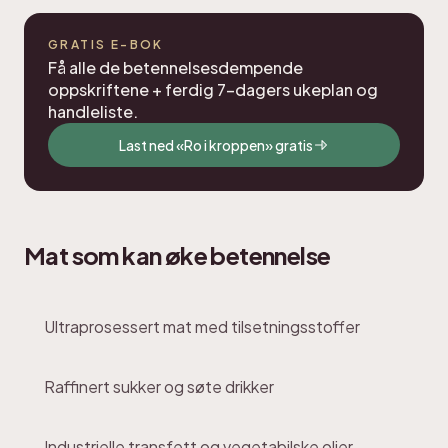
GRATIS E-BOK
Få alle de betennelsesdempende
oppskriftene + ferdig 7-dagers ukeplan og
handleliste.
Last ned «Ro i kroppen» gratis
Mat som kan øke betennelse
Ultraprosessert mat med tilsetningsstoffer
Raffinert sukker og søte drikker
Industrielle transfett og vegetabilske oljer