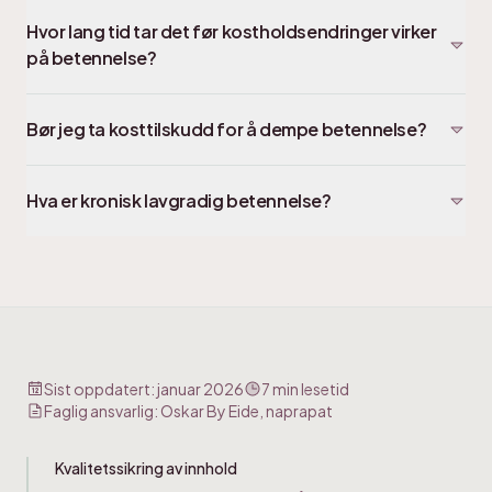
Hvor lang tid tar det før kostholdsendringer virker
på betennelse?
Bør jeg ta kosttilskudd for å dempe betennelse?
Hva er kronisk lavgradig betennelse?
Sist oppdatert:
januar 2026
7
min lesetid
Faglig ansvarlig:
Oskar By Eide, naprapat
Kvalitetssikring av innhold