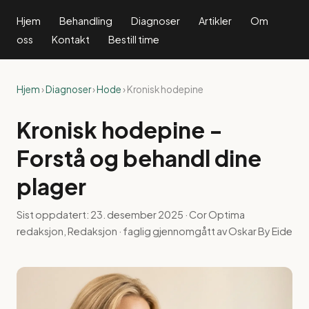
Hjem
Behandling
Diagnoser
Artikler
Om
oss
Kontakt
Bestill time
Hjem
›
Diagnoser
›
Hode
› Kronisk hodepine
Kronisk hodepine -
Forstå og behandl dine
plager
Sist oppdatert:
23. desember 2025
· Cor Optima
redaksjon, Redaksjon · faglig gjennomgått av Oskar By Eide