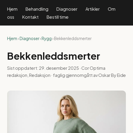
Hjem
Behandling
Diagnoser
Artikler
Om
oss
Kontakt
Bestill time
Hjem
›
Diagnoser
›
Rygg
› Bekkenleddsmerter
Bekkenleddsmerter
Sist oppdatert:
29. desember 2025
· Cor Optima
redaksjon, Redaksjon · faglig gjennomgått av Oskar By Eide