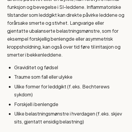
funksjon og bevegelse i SI-leddene. Inflammatoriske
tilstander som leddgikt kan direkte påvirke leddene og
forårsake smerte og stivhet. Langvarige eller
gjentatte ubalanserte belastningsmønstre, som for
eksempel forskjellig benlengde eller asymmetrisk
kroppsholdning, kan også over tid føre til irritasjon og
smerter i bekkenleddene.
Graviditet og fødsel
Traume som fall eller ulykke
Ulike former for leddgikt (f.eks. Bechterews
sykdom)
Forskjell i benlengde
Ulike belastningsmønstre i hverdagen (f.eks. skjev
sits, gjentatt ensidig belastning)