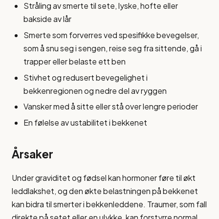
Stråling av smerte til sete, lyske, hofte eller
bakside av lår
Smerte som forverres ved spesifikke bevegelser,
som å snu seg i sengen, reise seg fra sittende, gå i
trapper eller belaste ett ben
Stivhet og redusert bevegelighet i
bekkenregionen og nedre del av ryggen
Vansker med å sitte eller stå over lengre perioder
En følelse av ustabilitet i bekkenet
Årsaker
Under graviditet og fødsel kan hormoner føre til økt
leddlakshet, og den økte belastningen på bekkenet
kan bidra til smerter i bekkenleddene. Traumer, som fall
direkte på setet eller en ulykke, kan forstyrre normal