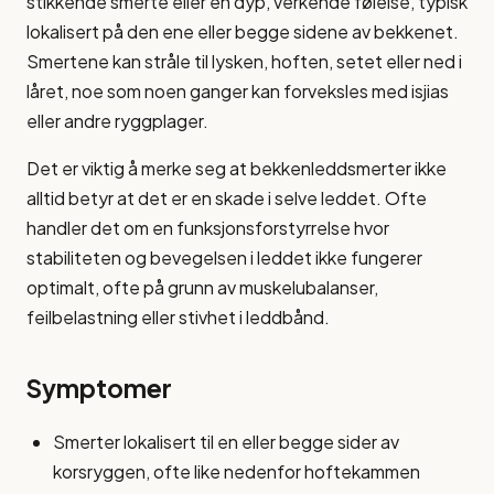
stikkende smerte eller en dyp, verkende følelse, typisk
lokalisert på den ene eller begge sidene av bekkenet.
Smertene kan stråle til lysken, hoften, setet eller ned i
låret, noe som noen ganger kan forveksles med isjias
eller andre ryggplager.
Det er viktig å merke seg at bekkenleddsmerter ikke
alltid betyr at det er en skade i selve leddet. Ofte
handler det om en funksjonsforstyrrelse hvor
stabiliteten og bevegelsen i leddet ikke fungerer
optimalt, ofte på grunn av muskelubalanser,
feilbelastning eller stivhet i leddbånd.
Symptomer
Smerter lokalisert til en eller begge sider av
korsryggen, ofte like nedenfor hoftekammen