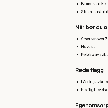
Biomekaniske a
Stram muskulat
Når bør du 
Smerter over 3
Hevelse
Følelse av svikt
Røde flagg
Låsning av kne
Kraftig hevels
Egenomsorg 