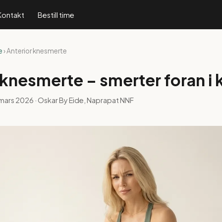
Kontakt
Bestill time
e
› Anterior knesmerte
 knesmerte – smerter foran i 
 mars 2026
· Oskar By Eide, Naprapat NNF