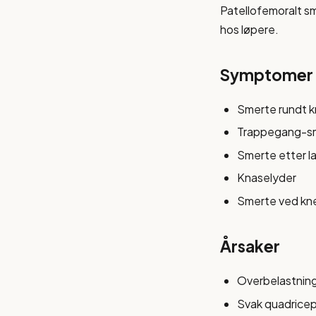
Patellofemoralt s
hos løpere.
Symptomer
Smerte rundt k
Trappegang-s
Smerte etter la
Knaselyder
Smerte ved kn
Årsaker
Overbelastnin
Svak quadrice