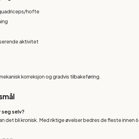
quadriceps/hofte
ning
erende aktivitet
mekanisk korreksjon og gradvis tilbakeføring.
rsmål
 seg selv?
n det bli kronisk. Med riktige øvelser bedres de fleste innen 6