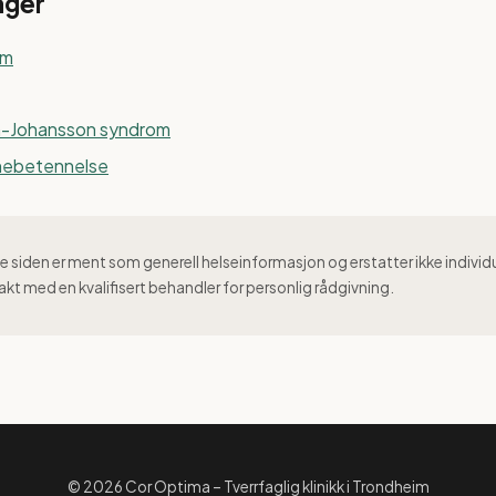
ager
om
n-Johansson syndrom
nebetennelse
 siden er ment som generell helseinformasjon og erstatter ikke individ
akt med en kvalifisert behandler for personlig rådgivning.
© 2026 Cor Optima – Tverrfaglig klinikk i Trondheim