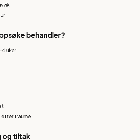
vvik
ur
oppsøke behandler?
-4 uker
et
e etter traume
og tiltak