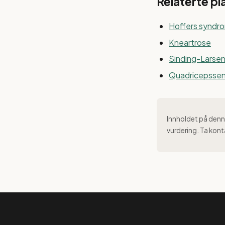
Relaterte pl
Hoffers syndr
Kneartrose
Sinding-Larse
Quadricepsse
Innholdet på denne
vurdering. Ta kont