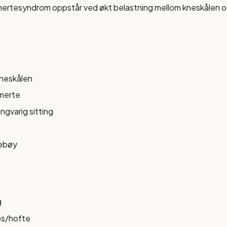
mertesyndrom oppstår ved økt belastning mellom kneskålen og
neskålen
merte
ngvarig sitting
ebøy
g
ps/hofte