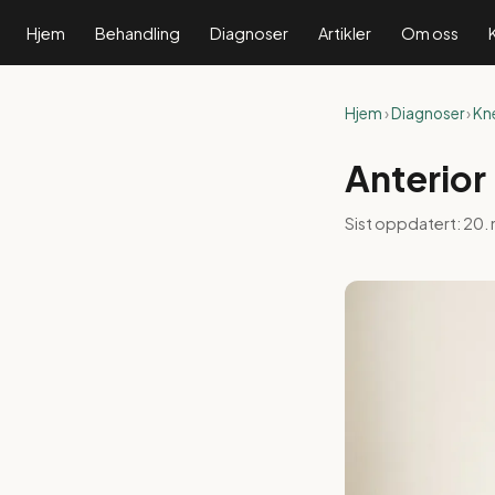
Hjem
Behandling
Diagnoser
Artikler
Om oss
Hjem
›
Diagnoser
›
Kn
Anterior
Sist oppdatert:
20.