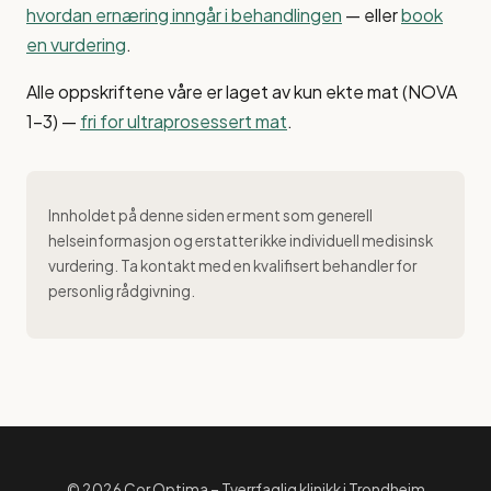
hvordan ernæring inngår i behandlingen
— eller
book
en vurdering
.
Alle oppskriftene våre er laget av kun ekte mat (NOVA
1–3) —
fri for ultraprosessert mat
.
Innholdet på denne siden er ment som generell
helseinformasjon og erstatter ikke individuell medisinsk
vurdering. Ta kontakt med en kvalifisert behandler for
personlig rådgivning.
© 2026 Cor Optima – Tverrfaglig klinikk i Trondheim