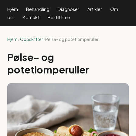
Hjem
Behandling
Diagnoser
Artikler
Om
oss
Kontakt
Bestill time
Hjem
›
Oppskrifter
› Pølse- og potetlomperuller
Pølse- og
potetlomperuller