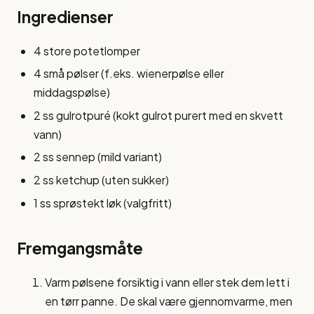
Ingredienser
4 store potetlomper
4 små pølser (f.eks. wienerpølse eller
middagspølse)
2 ss gulrotpuré (kokt gulrot purert med en skvett
vann)
2 ss sennep (mild variant)
2 ss ketchup (uten sukker)
1 ss sprøstekt løk (valgfritt)
Fremgangsmåte
Varm pølsene forsiktig i vann eller stek dem lett i
en tørr panne. De skal være gjennomvarme, men