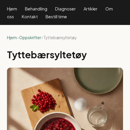
Hjem
Behandling
Diagnoser
Artikler
Om
oss
Kontakt
Bestill time
Hjem
›
Oppskrifter
› Tyttebærsyltetøy
Tyttebærsyltetøy