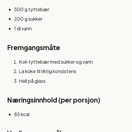
500 g tyttebær
200 g sukker
1 dl vann
Fremgangsmåte
Kok tyttebær med sukker og vann
La koke til riktig konsistens
Hell på glass
Næringsinnhold (per porsjon)
85 kcal