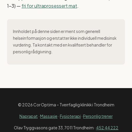
1–3) —
fri for ultraprosessert mat
.
Innholdet på denne siden er ment som generell
helseinformasjon og erstatter ikke individuell medisinsk
vurdering. Ta kontakt med en kvalifisert behandler for
personlig rådgivning.
© 2026 Cor Optima – Tverrfaglig klinikk i Trondheim
Naprapat
·
Massasje
·
Fysioterapi
·
Personlig trener
Olav Tryggvasons gate 33, 7011 Trondheim ·
452 44 222