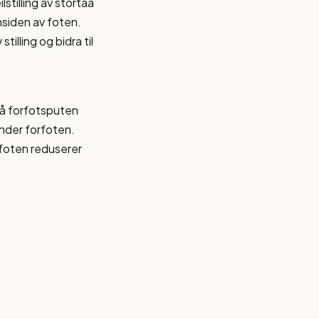
lstilling av stortåa
nsiden av foten.
illing og bidra til
 på forfotsputen
under forfoten.
 foten reduserer