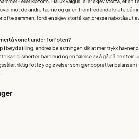
ammer- eller kloform. Hallux valgus, eller skjev stortå, er en fei
nover mot de andre tærne og gir en fremtredende knute på in
ofte sammen, fordi en skjev stortå kan presse nabotåa ut av st
mertå vondt under forfoten?
 i bøyd stilling, endres belastningen slik at mer trykk havner
te kan gi smerter, hard hud og en følelse av å gå på en stein 
ssåler, riktig fottøy og øvelser som gjenoppretter balansen i
.
ager