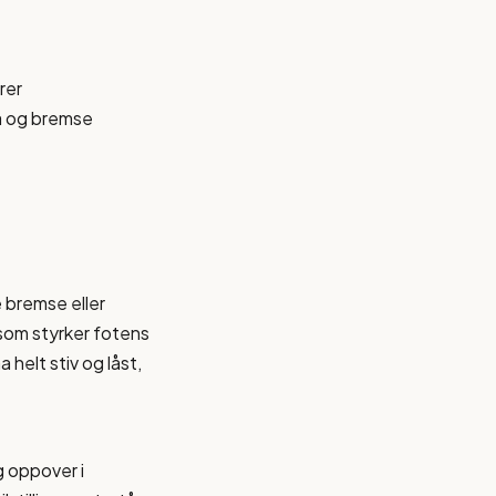
rer
åa og bremse
e bremse eller
r som styrker fotens
 helt stiv og låst,
g oppover i