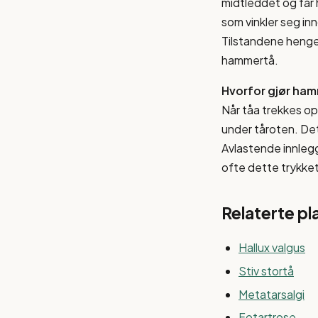
midtleddet og får h
som vinkler seg in
Tilstandene henger 
hammertå.
Hvorfor gjør ham
Når tåa trekkes opp
under tåroten. Det
Avlastende innlegg
ofte dette trykket
Relaterte pl
Hallux valgus
Stiv stortå
Metatarsalgi
Fotartrose