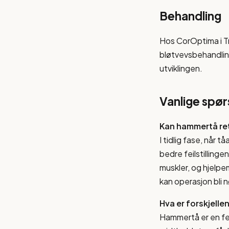
Behandling
Hos CorOptima i Tr
bløtvevsbehandling
utviklingen.
Vanlige spø
Kan hammertå re
I tidlig fase, når 
bedre feilstillinge
muskler, og hjelpem
kan operasjon bli n
Hva er forskjell
Hammertå er en fei