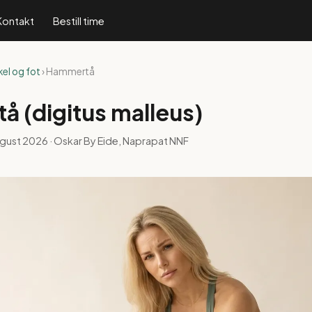
Kontakt
Bestill time
el og fot
› Hammertå
 (digitus malleus)
ugust 2026
· Oskar By Eide, Naprapat NNF