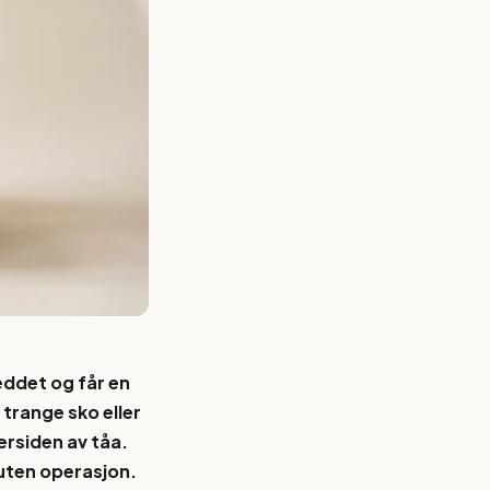
eddet og får en
 trange sko eller
ersiden av tåa.
 uten operasjon.