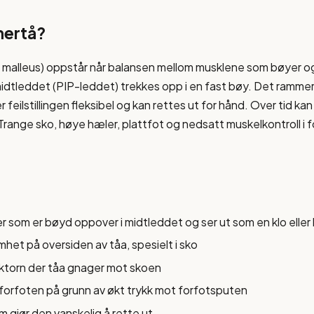
mertå?
 malleus) oppstår når balansen mellom musklene som bøyer og
 midtleddet (PIP-leddet) trekkes opp i en fast bøy. Det rammer o
er feilstillingen fleksibel og kan rettes ut for hånd. Over tid kan
g. Trange sko, høye hæler, plattfot og nedsatt muskelkontroll i 
tær som er bøyd oppover i midtleddet og ser ut som en klo elle
mhet på oversiden av tåa, spesielt i sko
liktorn der tåa gnager mot skoen
forfoten på grunn av økt trykk mot forfotsputen
om gjør den vanskelig å rette ut