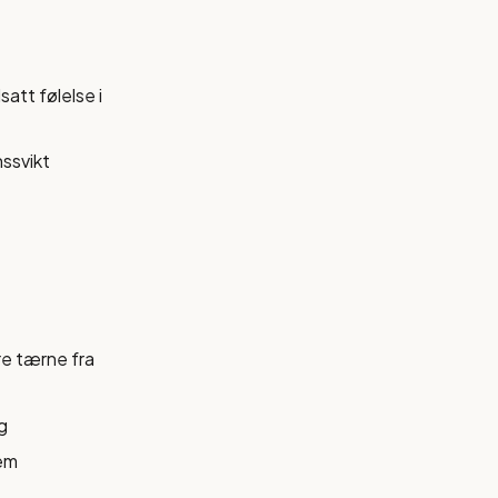
satt følelse i
nssvikt
re tærne fra
g
rem