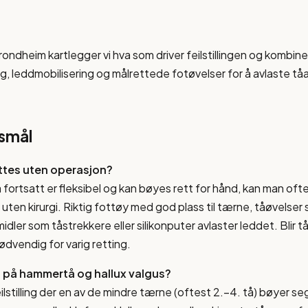
ondheim kartlegger vi hva som driver feilstillingen og kombine
, leddmobilisering og målrettede fotøvelser for å avlaste t
rsmål
ttes uten operasjon?
tåa fortsatt er fleksibel og kan bøyes rett for hånd, kan man oft
n uten kirurgi. Riktig fottøy med god plass til tærne, tåøvelse
idler som tåstrekkere eller silikonputer avlaster leddet. Blir tåa
ødvendig for varig retting.
en på hammertå og hallux valgus?
lstilling der en av de mindre tærne (oftest 2.–4. tå) bøyer se