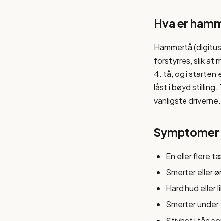
Hva er ham
Hammertå (digitus
forstyrres, slik at
4. tå, og i starten 
låst i bøyd stillin
vanligste driverne.
Symptomer
En eller flere 
Smerter eller ø
Hard hud eller 
Smerter under 
Stivhet i tåa s