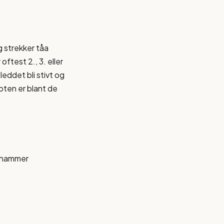
 strekker tåa
ftest 2., 3. eller
 leddet bli stivt og
foten er blant de
r hammer