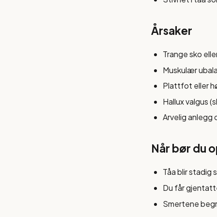
Årsaker
Trange sko ell
Muskulær ubala
Plattfot eller
Hallux valgus (s
Arvelig anlegg 
Når bør du 
Tåa blir stadig 
Du får gjentatt
Smertene begren