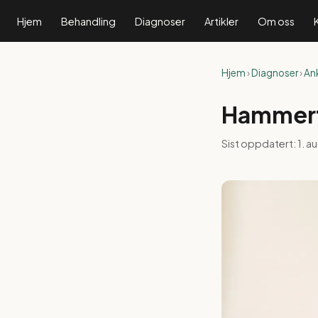
Hjem
Behandling
Diagnoser
Artikler
Om oss
Hjem
›
Diagnoser
›
Ank
Hammertå
Sist oppdatert:
1. a