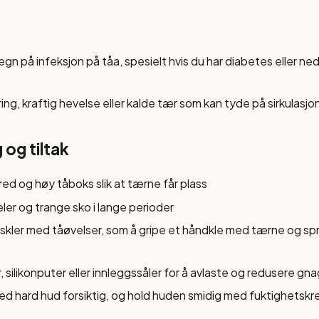
egn på infeksjon på tåa, spesielt hvis du har diabetes eller ned
ng, kraftig hevelse eller kalde tær som kan tyde på sirkulasjo
og tiltak
ed og høy tåboks slik at tærne får plass
er og trange sko i lange perioder
skler med tåøvelser, som å gripe et håndkle med tærne og sp
, silikonputer eller innleggssåler for å avlaste og redusere gna
 ned hard hud forsiktig, og hold huden smidig med fuktighetsk