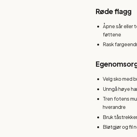
Røde flagg
Åpne sår eller t
føttene
Rask fargeendri
Egenomsorg 
Velg sko med br
Unngå høye hæl
Tren fotens mu
hverandre
Bruk tåstrekker
Bløtgjør og fil