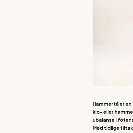
Hammertå er en f
klo- eller hamme
ubalanse i foten
Med tidlige tilt