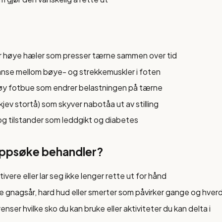
er høye hæler som presser tærne sammen over tid
nse mellom bøye- og strekkemuskler i foten
 høy fotbue som endrer belastningen på tærne
kjev stortå) som skyver nabotåa ut av stilling
og tilstander som leddgikt og diabetes
oppsøke behandler?
stivere eller lar seg ikke lenger rette ut for hånd
e gnagsår, hard hud eller smerter som påvirker gange og hver
ser hvilke sko du kan bruke eller aktiviteter du kan delta i