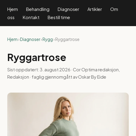
Hjem
Behandling
Diagnoser
Artikler
Om
oss
Kontakt
Bestill time
Hjem
›
Diagnoser
›
Rygg
› Ryggartrose
Ryggartrose
Sist oppdatert:
3. august 2026
· Cor Optima redaksjon,
Redaksjon · faglig gjennomgått av Oskar By Eide