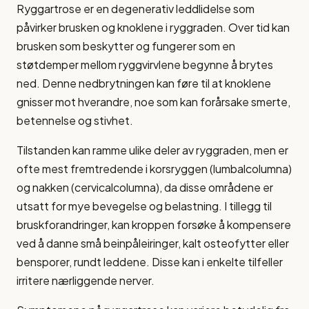
Ryggartrose er en degenerativ leddlidelse som
påvirker brusken og knoklene i ryggraden. Over tid kan
brusken som beskytter og fungerer som en
støtdemper mellom ryggvirvlene begynne å brytes
ned. Denne nedbrytningen kan føre til at knoklene
gnisser mot hverandre, noe som kan forårsake smerte,
betennelse og stivhet.
Tilstanden kan ramme ulike deler av ryggraden, men er
ofte mest fremtredende i korsryggen (lumbalcolumna)
og nakken (cervicalcolumna), da disse områdene er
utsatt for mye bevegelse og belastning. I tillegg til
bruskforandringer, kan kroppen forsøke å kompensere
ved å danne små beinpåleiringer, kalt osteofytter eller
bensporer, rundt leddene. Disse kan i enkelte tilfeller
irritere nærliggende nerver.