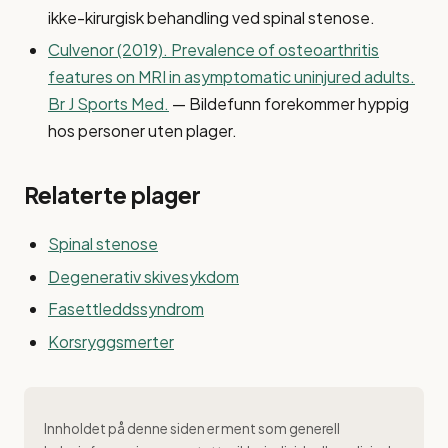
ikke-kirurgisk behandling ved spinal stenose.
Culvenor (2019). Prevalence of osteoarthritis
features on MRI in asymptomatic uninjured adults.
Br J Sports Med.
— Bildefunn forekommer hyppig
hos personer uten plager.
Relaterte plager
Spinal stenose
Degenerativ skivesykdom
Fasettleddssyndrom
Korsryggsmerter
Innholdet på denne siden er ment som generell