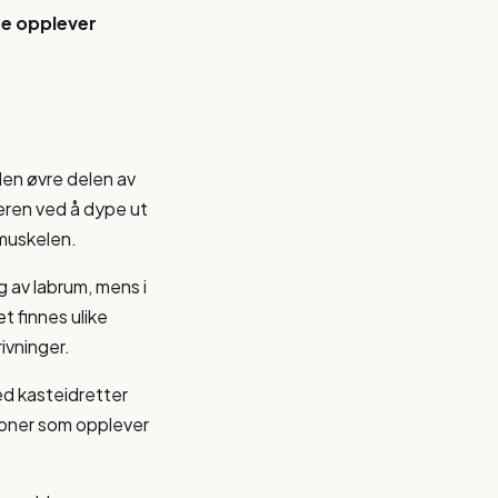
ge opplever
den øvre delen av
lderen ved å dype ut
smuskelen.
g av labrum, mens i
t finnes ulike
rivninger.
ed kasteidretter
rsoner som opplever