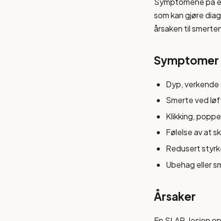
Symptomene på en
som kan gjøre diag
årsaken til smerte
Symptomer
Dyp, verkende s
Smerte ved løf
Klikking, popp
Følelse av at sk
Redusert styrke
Ubehag eller sm
Årsaker
En SLAP-lesjon opps