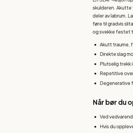
skulderen. Akutte t
deler av labrum. L
føre til gradvis s
og svekke festet t
Akutt traume, f
Direkte slag m
Plutselig trekk
Repetitive ove
Degenerative fo
Når bør du 
Ved vedvarende
Hvis du opplever