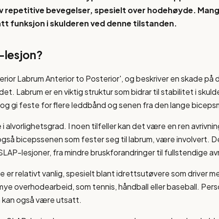
av repetitive bevegelser, spesielt over hodehøyde. Man
t funksjon i skulderen ved denne tilstanden.
-lesjon?
erior Labrum Anterior to Posterior', og beskriver en skade på 
det. Labrum er en viktig struktur som bidrar til stabilitet i sku
og gi feste for flere leddbånd og senen fra den lange bicep
i alvorlighetsgrad. I noen tilfeller kan det være en ren avrivnin
 også bicepssenen som fester seg til labrum, være involvert. De
 SLAP-lesjoner, fra mindre bruskforandringer til fullstendige av
er relativt vanlig, spesielt blant idrettsutøvere som driver m
 mye overhodearbeid, som tennis, håndball eller baseball. Pe
rm kan også være utsatt.