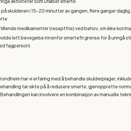
nngå aktiviteter som utløser smerte
 på skulderen i 15-20 minutter av gangen, flere ganger daglig,
erte
tillende medikamenter (reseptfrie) ved behov, om ikke kontra
olde lett bevegelse innenfor smertefri grense for å unngå sti
ed fagperson)
rondheim har vi erfaring med å behandle skulderplager, inklu
ehandling tar sikte på å redusere smerte, gjenopprette norma
. Behandlingen kan involvere en kombinasjon av manuelle tekni