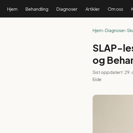
Hjem
Behandling
Diagnoser
Artikler
Om oss
Hjem
›
Diagnoser
›
Sk
SLAP-les
og Beha
Sist oppdatert:
29.
Eide