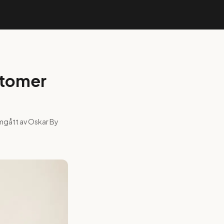
ptomer
mgått av Oskar By