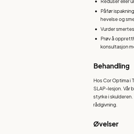
Reduser eller u
Påfør ispakning
hevelse og sm
Vurder smertes
Prøv å oppretth
konsultasjon m
Behandling
Hos Cor Optima i T
SLAP-lesjon. Vår b
styrke i skulderen
rådgivning.
Øvelser