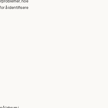
rproblemer, noe
or å identifisere
 på labrum i