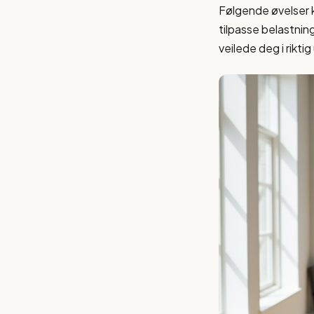
Følgende øvelser k
tilpasse belastnin
veilede deg i rikti