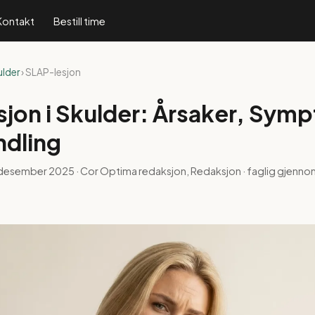
Kontakt
Bestill time
ulder
› SLAP-lesjon
jon i Skulder: Årsaker, Sym
ndling
 desember 2025
· Cor Optima redaksjon, Redaksjon · faglig gjenno