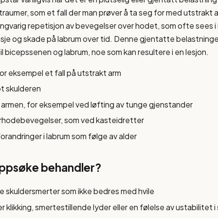
raumer, som et fall der man prøver å ta seg for med utstrakt a
angvarig repetisjon av bevegelser over hodet, som ofte sees i 
litasje og skade på labrum over tid. Denne gjentatte belastnin
il bicepssenen og labrum, noe som kan resultere i en lesjon.
or eksempel et fall på utstrakt arm
ot skulderen
 i armen, for eksempel ved løfting av tunge gjenstander
rhodebevegelser, som ved kasteidretter
randringer i labrum som følge av alder
oppsøke behandler?
 skuldersmerter som ikke bedres med hvile
 klikking, smertestillende lyder eller en følelse av ustabilitet 