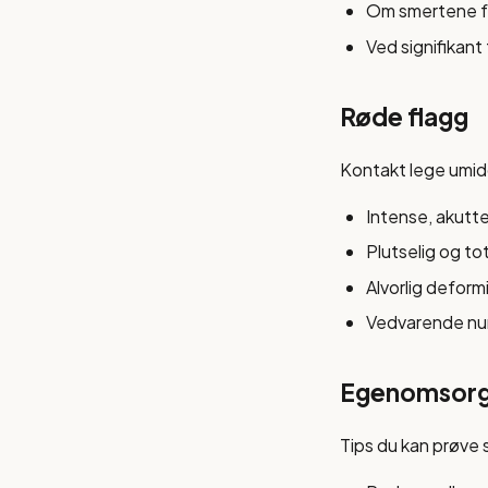
Om smertene for
Ved signifikant
Røde flagg
Kontakt lege umidd
Intense, akutt
Plutselig og to
Alvorlig deform
Vedvarende num
Egenomsorg 
Tips du kan prøve 