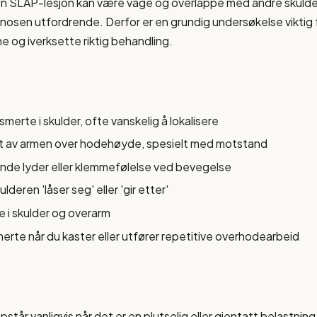
 SLAP-lesjon kan være vage og overlappe med andre skulde
nosen utfordrende. Derfor er en grundig undersøkelse viktig f
ne og iverksette riktig behandling.
merte i skulder, ofte vanskelig å lokalisere
t av armen over hodehøyde, spesielt med motstand
ende lyder eller klemmefølelse ved bevegelse
ulderen 'låser seg' eller 'gir etter'
 i skulder og overarm
erte når du kaster eller utfører repetitive overhodearbeid
tår vanligvis når det er en plutselig eller gjentatt belastning