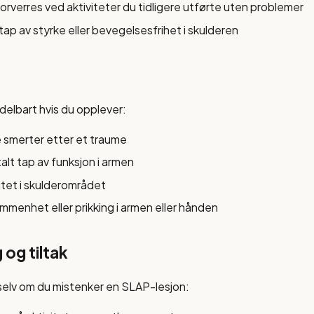
verres ved aktiviteter du tidligere utførte uten problemer
 tap av styrke eller bevegelsesfrihet i skulderen
elbart hvis du opplever:
e smerter etter et traume
talt tap av funksjon i armen
itet i skulderområdet
menhet eller prikking i armen eller hånden
og tiltak
selv om du mistenker en SLAP-lesjon: