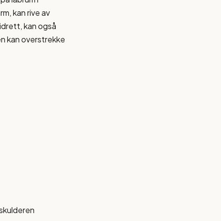
rm, kan rive av
idrett, kan også
gen kan overstrekke
i skulderen