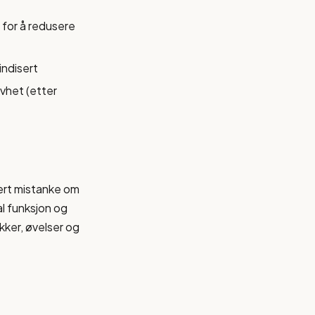
 for å redusere
indisert
vhet (etter
dert mistanke om
l funksjon og
kker, øvelser og