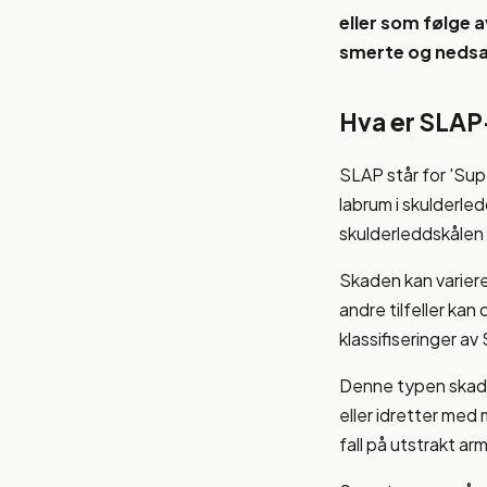
eller som følge 
smerte og nedsat
Hva er SLAP
SLAP står for 'Sup
labrum i skulderled
skulderleddskålen 
Skaden kan variere 
andre tilfeller kan
klassifiseringer av
Denne typen skade 
eller idretter med
fall på utstrakt a