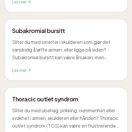
Les mer
skulderplager, men fortvil ikke – mange opplever
betydelig bedring med riktig tilnærming. Hos Cor
Optima i Trondheim er vi her for å hjelpe deg
tilbake til en smertefri hverdag.
Subakromial bursitt
Sliter du med smerter i skulderen som gjør det
vanskelig å løfte armen, eller ligge på siden?
Subakromial bursitt kan være årsaken, men
heldigvis er det ofte en tilstand vi ser god bedring
Les mer
på med riktig tilnærming. Hos Cor Optima i
Trondheim er vi her for å hjelpe deg tilbake til en
smertefri hverdag.
Thoracic outlet syndrom
Sliter du med ubehag, prikking, nummenhet eller
svakhet i armen, skulderen eller hånden? Thoracic
outlet syndrom (TOS) kan være en frustrerende