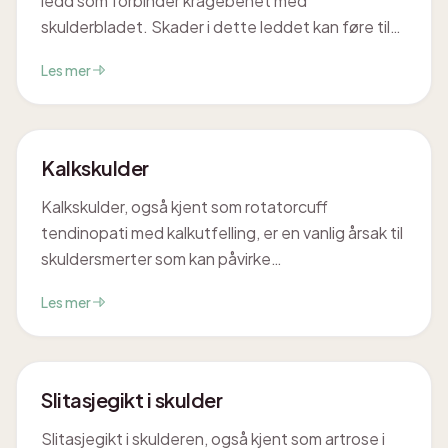
ledd som forbinder kragebenet med
skulderbladet. Skader i dette leddet kan føre til
smerter og funksjonsnedsettelse i
Les mer
skulderregionen. Mange som opplever en AC-
leddskade plages av smerter ved løft, kasting og
andre armbevegelser.
Kalkskulder
Kalkskulder, også kjent som rotatorcuff
tendinopati med kalkutfelling, er en vanlig årsak til
skuldersmerter som kan påvirke
hverdagsaktiviteter. Tilstanden innebærer at det
Les mer
dannes kalkavleiringer i skulderens sener, ofte i
området rundt rotatorcuffen. Mange opplever
perioder med betydelig ubehag og nedsatt
bevegelse i skulderen som følge av dette.
Slitasjegikt i skulder
Slitasjegikt i skulderen, også kjent som artrose i