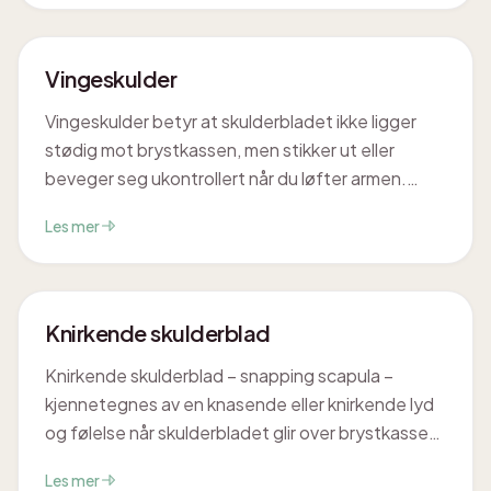
finne en vei mot bedre funksjon og livskvalitet.
Vingeskulder
Vingeskulder betyr at skulderbladet ikke ligger
stødig mot brystkassen, men stikker ut eller
beveger seg ukontrollert når du løfter armen.
Resultatet er ofte smerte, redusert kraft og en
Les mer
følelse av at skulderen ikke samarbeider. Med
riktig trening kommer kontrollen som regel tilbake.
Knirkende skulderblad
Knirkende skulderblad – snapping scapula –
kjennetegnes av en knasende eller knirkende lyd
og følelse når skulderbladet glir over brystkassen.
Lyden kommer fra friksjon eller en irritert slimpose
Les mer
(bursa) mellom skulderbladet og ribbeina.