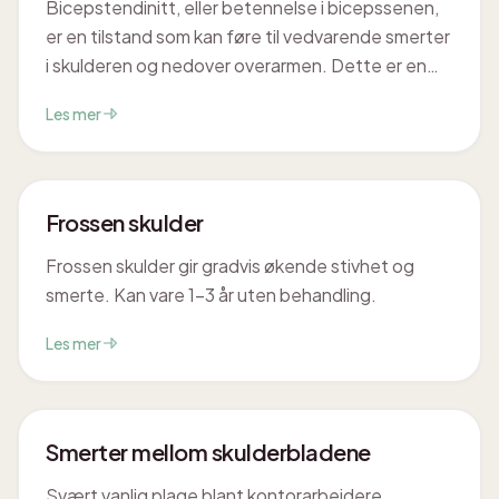
Bicepstendinitt, eller betennelse i bicepssenen,
er en tilstand som kan føre til vedvarende smerter
i skulderen og nedover overarmen. Dette er en
vanlig plage som kan påvirke daglige gjøremål og
Les mer
redusere livskvaliteten. Hos Cor Optima i
Trondheim kan vi hjelpe deg med å identifisere
årsaken og finne en passende behandlingsplan.
Frossen skulder
Frossen skulder gir gradvis økende stivhet og
smerte. Kan vare 1-3 år uten behandling.
Les mer
Smerter mellom skulderbladene
Svært vanlig plage blant kontorarbeidere.