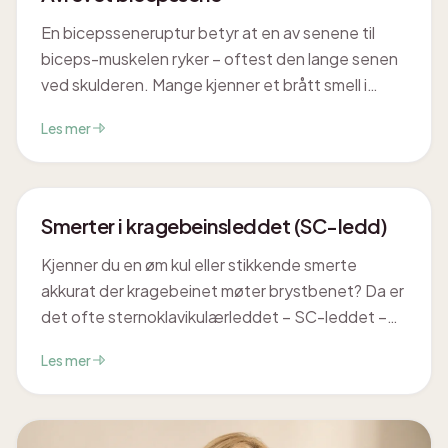
En bicepsseneruptur betyr at en av senene til
biceps-muskelen ryker – oftest den lange senen
ved skulderen. Mange kjenner et brått smell i
fremre skulder og ser senere en tydelig kul på
Les mer
overarmen. Tilstanden er som regel ufarlig, men
bør vurderes for å utelukke skade som trenger
rask behandling.
Smerter i kragebeinsleddet (SC-ledd)
Kjenner du en øm kul eller stikkende smerte
akkurat der kragebeinet møter brystbenet? Da er
det ofte sternoklavikulærleddet – SC-leddet –
som er kilden. Leddet er lite og lett å overse, men
Les mer
det er det eneste ekte leddet som binder hele
armen og skulderbuen til resten av skjelettet, og
derfor merkes plagene godt i alt du gjør med
armen.