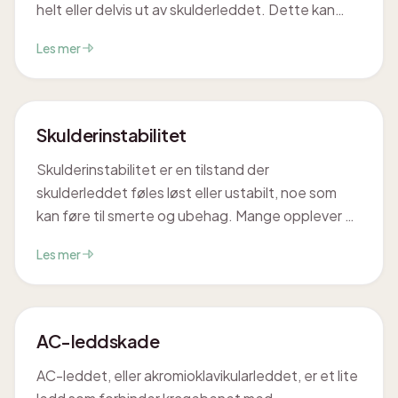
helt eller delvis ut av skulderleddet. Dette kan
føre til betydelig ubehag og
Les mer
funksjonsnedsettelse. Vi ser på hva en
skulderluksasjon innebærer, hvilke symptomer
man bør være oppmerksom på, og hvordan den
kan behandles.
Skulderinstabilitet
Skulderinstabilitet er en tilstand der
skulderleddet føles løst eller ustabilt, noe som
kan føre til smerte og ubehag. Mange opplever at
skulderen har en tendens til å "gli ut av ledd" eller
Les mer
føles usikker i visse positurer. Hos Cor Optima i
Trondheim kan vi hjelpe deg med å forstå og
behandle skulderinstabilitet, slik at du kan
gjenoppta dine daglige aktiviteter med større
AC-leddskade
trygghet.
AC-leddet, eller akromioklavikularleddet, er et lite