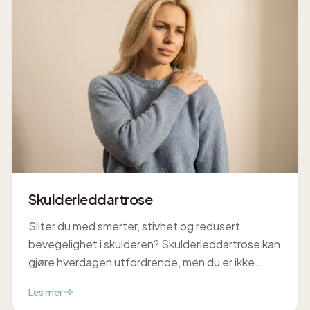
Skulderleddartrose
Sliter du med smerter, stivhet og redusert
bevegelighet i skulderen? Skulderleddartrose kan
gjøre hverdagen utfordrende, men du er ikke
alene. Hos Cor Optima i Trondheim forstår vi
Les mer
smertene dine, og vi er her for å hjelpe deg med å