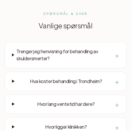
SPØRSMÅL & SVAR
Vanlige spørsmål
Trenger jeg henvisning for behandling av
+
skuldersmerter?
+
Hva koster behandling i Trondheim?
+
Hvor lang ventetid har dere?
+
Hvor ligger klinikken?