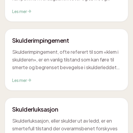
mange opplever betydelig ubehag. Å forstå hva
Les mer
en rotator cuff-skade innebærer kan være et
viktig skritt mot effektiv håndtering og bedring.
Skulderimpingement
Skulderimpingement, ofte referert til som «klem i
skulderen», er en vanlig tilstand som kan føre til
smerte og begrenset bevegelse i skulderleddet.
Dette oppstår når bløtvevet i skulderen blir klemt
Les mer
under visse bevegelser. For mange kan dette
påvirke daglige aktiviteter og livskvalitet.
Skulderluksasjon
Skulderluksasjon, eller skulder ut av ledd, er en
smertefull tilstand der overarmsbenet forskyves