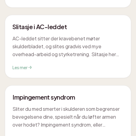
Tilstanden er ofte ufarlig, men kan gi smerte og
ubehag som lar seg behandle godt.
Slitasje i AC-leddet
AC-leddet sitter der kravebenet møter
skulderbladet, og slites gradvis ved mye
overhead-arbeid og styrketrening. Slitasje her
(AC-leddsartrose) gir lokale smerter helt øverst
Les mer
på skulderen, og forveksles ofte med
impingement. Med riktig avlastning, behandling
og tilpasset trening blir de fleste betydelig bedre.
Impingement syndrom
Sliter du med smerter i skulderen som begrenser
bevegelsene dine, spesielt når du løfter armen
over hodet? Impingement syndrom, eller
'inneklemmingssyndrom', er en vanlig årsak til