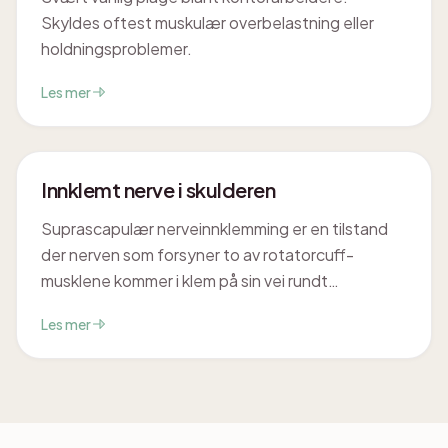
Skyldes oftest muskulær overbelastning eller
holdningsproblemer.
Les mer
Innklemt nerve i skulderen
Suprascapulær nerveinnklemming er en tilstand
der nerven som forsyner to av rotatorcuff-
musklene kommer i klem på sin vei rundt
skulderbladet. Det gir gjerne en dyp, verkende
Les mer
smerte bak i skulderen og gradvis svekket kraft
når du roterer armen utover. Fordi symptomene
ligner en vanlig senebetennelse i rotatorcuffen,
blir tilstanden ofte oversett — men den krever en
litt annen tilnærming.