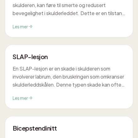
skulderen, kan føre til smerte og redusert
bevegelighet i skulderleddet. Dette er en tilstand
som ofte utvikler seg gradvis og kan påvirke
Les mer
hverdagsaktiviteter. Vi kan hjelpe deg med å
forstå og håndtere disse utfordringene.
SLAP-lesjon
En SLAP-lesjon er en skade i skulderen som
involverer labrum, den bruskringen som omkranser
skulderleddskålen. Denne typen skade kan ofte
oppstå etter akutte traumer eller som følge av
Les mer
repetitive bevegelser, spesielt over hodehøyde.
Mange opplever smerte og nedsatt funksjon i
skulderen ved denne tilstanden.
Bicepstendinitt