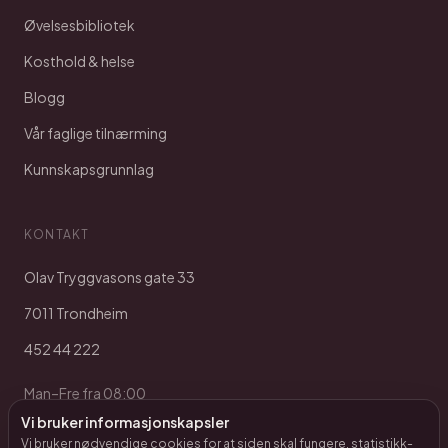
Øvelsesbibliotek
Kosthold & helse
Blogg
Vår faglige tilnærming
Kunnskapsgrunnlag
KONTAKT
Olav Tryggvasons gate 33
7011 Trondheim
452 44 222
Man–Fre fra 08:00
Vi bruker informasjonskapsler
Vi bruker nødvendige cookies for at siden skal fungere, statistikk-