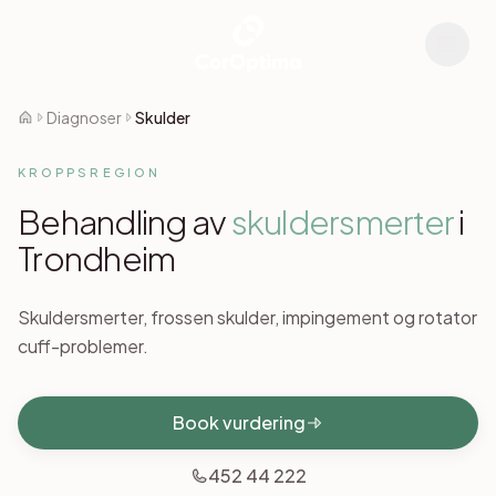
Diagnoser
Skulder
KROPPSREGION
Behandling av
skulder
smerter
i
Trondheim
Skuldersmerter, frossen skulder, impingement og rotator
cuff-problemer.
Book vurdering
452 44 222