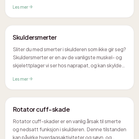
tilstand, men det finnes heldigvis hjelp å få. Hos
Les mer
Cor Optima forstår vi hvordan slike plager kan
påvirke hverdagen din, og vi er her for å veilede
deg trygt mot bedring og økt funksjon.
Skuldersmerter
Sliter du med smerter i skulderen som ikke gir seg?
Skuldersmerter er en av de vanligste muskel- og
skjelettplager vi ser hos naprapat, og kan skyldes
alt fra overbelastning og feil bevegelsesmønstre
Les mer
til irritasjon i sener, muskler og ledd. Hos
CorOptima i Trondheim undersøker vi grundig hva
som er årsaken til akkurat dine skuldersmerter, og
setter opp en behandlingsplan som passer deg.
Rotator cuff-skade
Rotator cuff-skader er en vanlig årsak til smerte
og nedsatt funksjon i skulderen. Denne tilstanden
kan påvirke hverdagsaktiviteter og søvn, og