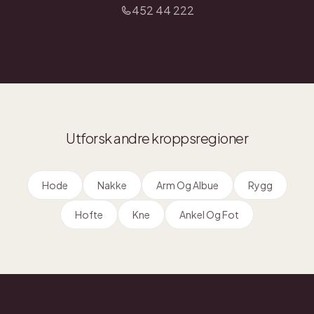
452 44 222
Utforsk andre kroppsregioner
Hode
Nakke
Arm Og Albue
Rygg
Hofte
Kne
Ankel Og Fot