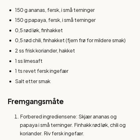
150 g ananas, fersk, i små terninger
150 g papaya, fersk, i små terninger
0,5 rød løk, finhakket
0,5 rød chili, finhakket (fjern frø for mildere smak)
2 ss frisk koriander, hakket
1 ss limesaft
1 ts revet fersk ingefær
Salt etter smak
Fremgangsmåte
Forbered ingrediensene: Skjær ananas og
papaya i små terninger. Finhakk rød løk, chili og
koriander. Riv fersk ingefær.