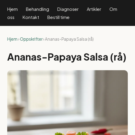
Hjem
Behandling
Diagnoser
Artikler
Om
oss
Kontakt
Bestill time
Hjem
›
Oppskrifter
› Ananas-Papaya Salsa (rå)
Ananas-Papaya Salsa (rå)