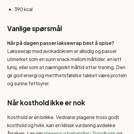
390 kcal
Vanlige spørsmål
Når på dagen passer laksewrap best å spise?
Laksewrap med avokadokrem er allsidig og passer
utmerket som en sunn snack mellom måltider, en lett
lunsj, eller som et næringsrikt måltid etter trening. Den
gir god energi og metthetsfølelse takket være protein
og sunne fettsyrer.
Når kosthold ikke er nok
Kosthold er én brikke. Vedvarer plagene tross godt
kosthold og hvile, kan en klinisk vurdering avdekke
årsaken. Les om
plagene vi behandler i Trondheim
og