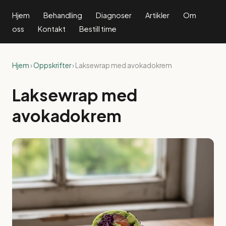
Hjem
Behandling
Diagnoser
Artikler
Om
oss
Kontakt
Bestill time
Hjem
›
Oppskrifter
› Laksewrap med avokadokrem
Laksewrap med
avokadokrem