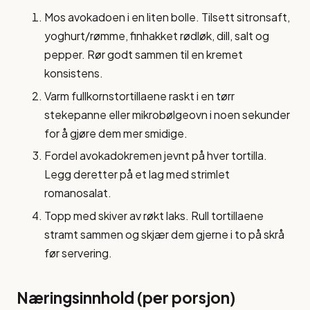
Mos avokadoen i en liten bolle. Tilsett sitronsaft,
yoghurt/rømme, finhakket rødløk, dill, salt og
pepper. Rør godt sammen til en kremet
konsistens.
Varm fullkornstortillaene raskt i en tørr
stekepanne eller mikrobølgeovn i noen sekunder
for å gjøre dem mer smidige.
Fordel avokadokremen jevnt på hver tortilla.
Legg deretter på et lag med strimlet
romanosalat.
Topp med skiver av røkt laks. Rull tortillaene
stramt sammen og skjær dem gjerne i to på skrå
før servering.
Næringsinnhold (per porsjon)