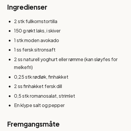
Ingredienser
2 stk fullkornstortilla
150 g røkt laks, i skiver
1 stk moden avokado
1 ss fersk sitronsaft
2 ss naturell yoghurt eller rømme (kan sløyfes for
melkefri)
0,25 stk rødløk, finhakket
2 ss finhakket fersk dill
0,5 stk romanosalat, strimlet
En klype salt og pepper
Fremgangsmåte