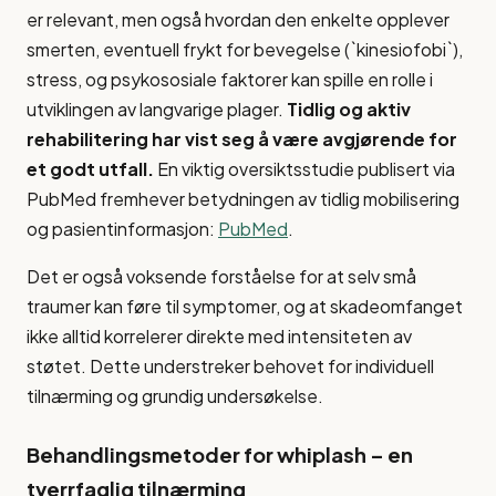
er relevant, men også hvordan den enkelte opplever
smerten, eventuell frykt for bevegelse (`kinesiofobi`),
stress, og psykososiale faktorer kan spille en rolle i
utviklingen av langvarige plager.
Tidlig og aktiv
rehabilitering har vist seg å være avgjørende for
et godt utfall.
En viktig oversiktsstudie publisert via
PubMed fremhever betydningen av tidlig mobilisering
og pasientinformasjon:
PubMed
.
Det er også voksende forståelse for at selv små
traumer kan føre til symptomer, og at skadeomfanget
ikke alltid korrelerer direkte med intensiteten av
støtet. Dette understreker behovet for individuell
tilnærming og grundig undersøkelse.
Behandlingsmetoder for whiplash – en
tverrfaglig tilnærming