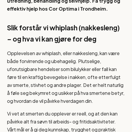
utredning, behandling og selvhjelp. Få trygg og
effektiv hjelp hos Cor Optima i Trondheim.
Slik forstår vi whiplash (nakkesleng)
– og hva vi kan gjøre for deg
Opplevelsen av whiplash, eller nakkesleng, kan være
både forvirrende og ubehagelig. Plutselige,
uforutsigbare hendelser som bilulykker eller fall kan
føre til en kraftig bevegelse i nakken, ofte etterfulgt
av smerte, stivhet og andre plager. Det er helt naturlig
å føle seg bekymret og usikker på hva smertene betyr,
og hvordan de vil påvirke hverdagen din.
Vi vet at smerten du opplever er reell, og at den kan
påvirke alt fra søvn til arbeids- og fritidsaktiviteter.
Vårt mål er å gi deg kunnskap, trygghet og praktisk