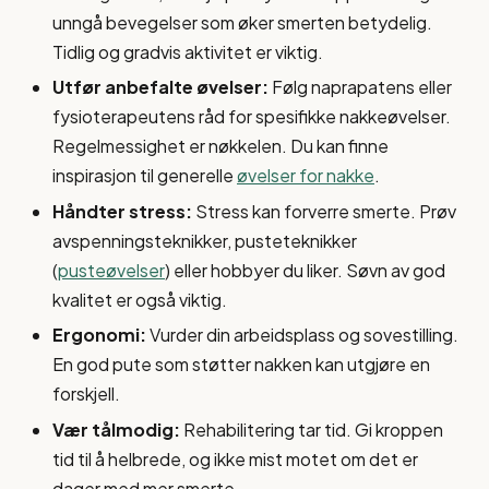
unngå bevegelser som øker smerten betydelig.
Tidlig og gradvis aktivitet er viktig.
Utfør anbefalte øvelser:
Følg naprapatens eller
fysioterapeutens råd for spesifikke nakkeøvelser.
Regelmessighet er nøkkelen. Du kan finne
inspirasjon til generelle
øvelser for nakke
.
Håndter stress:
Stress kan forverre smerte. Prøv
avspenningsteknikker, pusteteknikker
(
pusteøvelser
) eller hobbyer du liker. Søvn av god
kvalitet er også viktig.
Ergonomi:
Vurder din arbeidsplass og sovestilling.
En god pute som støtter nakken kan utgjøre en
forskjell.
Vær tålmodig:
Rehabilitering tar tid. Gi kroppen
tid til å helbrede, og ikke mist motet om det er
dager med mer smerte.