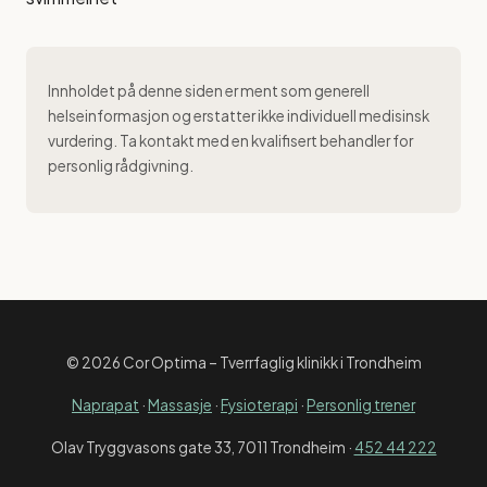
Innholdet på denne siden er ment som generell
helseinformasjon og erstatter ikke individuell medisinsk
vurdering. Ta kontakt med en kvalifisert behandler for
personlig rådgivning.
© 2026 Cor Optima – Tverrfaglig klinikk i Trondheim
Naprapat
·
Massasje
·
Fysioterapi
·
Personlig trener
Olav Tryggvasons gate 33, 7011 Trondheim ·
452 44 222