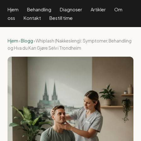
Hjem
Behandling
Diagnoser
Artikler
Om
oss
Kontakt
Bestill time
Hjem
›
Blogg
› Whiplash (Nakkesleng): Symptomer, Behandling
og Hva du Kan Gjøre Selv i Trondheim