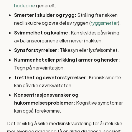
hodepine
generelt.
Smerter i skulder og rygg:
Stråling fra nakken
ned i skuldre og øvre del av ryggen (
ryggsmerter
).
Svimmelhet og kvalme:
Kan skyldes påvirkning
av balanseorganene eller nerver i nakken.
Synsforstyrrelser:
Tåkesyn eller lysfølsomhet.
Nummenhet eller prikking i armer og hender:
Tegn på nerveirritasjon.
Tretthet og søvnforstyrrelser:
Kronisk smerte
kan påvirke søvnkvaliteten.
Konsentrasjonsvansker og
hukommelsesproblemer:
Kognitive symptomer
kan også forekomme.
Det er viktig å søke medisinsk vurdering for å utelukke
mer alvorlige skader og få en riktig diagnose, spesielt