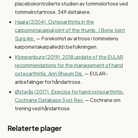
placebokontrollerte studien av tommelortose ved
tommelrotartrose, 349 deltakere.
Haara (2004). Osteoarthritis in the
carpometacarpal joint of the thumb. J Bone Joint
Surg Am.
— Forekomst av artrose i tommelens
karpometakarpalledd i befolkningen.
Kloppenburg (2019). 2018 update of the EULAR
recommendations for the management of hand
osteoarthritis. Ann Rheum Dis.
— EULAR-
anbefalinger for håndartrose.
Østerås (2017). Exercise for hand osteoarthritis.
Cochrane Database Syst Rev.
— Cochrane om
trening ved håndartrose.
Relaterte plager