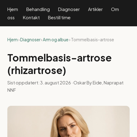
Hjem
Behandling
Diagnoser
Artikler
Om
oss
Kontakt
Bestill time
Hjem
›
Diagnoser
›
Arm og albue
› Tommelbasis-artrose
Tommelbasis-artrose
(rhizartrose)
Sist oppdatert:
3. august 2026
· Oskar By Eide, Naprapat
NNF