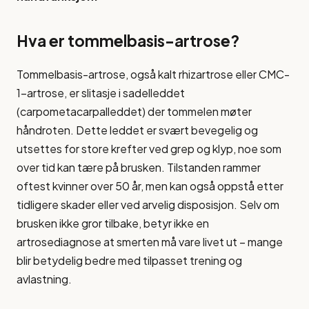
Hva er tommelbasis-artrose?
Tommelbasis-artrose, også kalt rhizartrose eller CMC-
1-artrose, er slitasje i sadelleddet
(carpometacarpalleddet) der tommelen møter
håndroten. Dette leddet er svært bevegelig og
utsettes for store krefter ved grep og klyp, noe som
over tid kan tære på brusken. Tilstanden rammer
oftest kvinner over 50 år, men kan også oppstå etter
tidligere skader eller ved arvelig disposisjon. Selv om
brusken ikke gror tilbake, betyr ikke en
artrosediagnose at smerten må vare livet ut – mange
blir betydelig bedre med tilpasset trening og
avlastning.