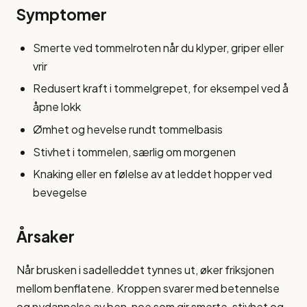
Symptomer
Smerte ved tommelroten når du klyper, griper eller
vrir
Redusert kraft i tommelgrepet, for eksempel ved å
åpne lokk
Ømhet og hevelse rundt tommelbasis
Stivhet i tommelen, særlig om morgenen
Knaking eller en følelse av at leddet hopper ved
bevegelse
Årsaker
Når brusken i sadelleddet tynnes ut, øker friksjonen
mellom benflatene. Kroppen svarer med betennelse
og nydannelse av ben, noe som gir smerte, stivhet og