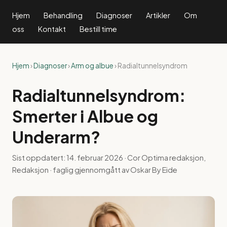
Hjem
Behandling
Diagnoser
Artikler
Om
oss
Kontakt
Bestill time
Hjem
›
Diagnoser
›
Arm og albue
› Radialtunnelsyndrom
Radialtunnelsyndrom:
Smerter i Albue og
Underarm?
Sist oppdatert:
14. februar 2026
· Cor Optima redaksjon,
Redaksjon · faglig gjennomgått av Oskar By Eide