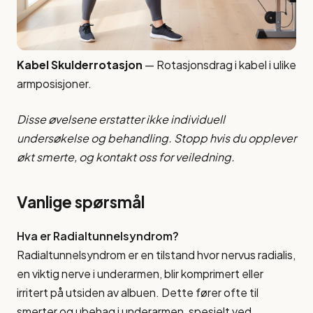
Kabel Skulderrotasjon
— Rotasjonsdrag i kabel i ulike
armposisjoner.
Disse øvelsene erstatter ikke individuell
undersøkelse og behandling. Stopp hvis du opplever
økt smerte, og kontakt oss for veiledning.
Vanlige spørsmål
Hva er Radialtunnelsyndrom?
Radialtunnelsyndrom er en tilstand hvor nervus radialis,
en viktig nerve i underarmen, blir komprimert eller
irritert på utsiden av albuen. Dette fører ofte til
smerter og ubehag i underarmen, spesielt ved