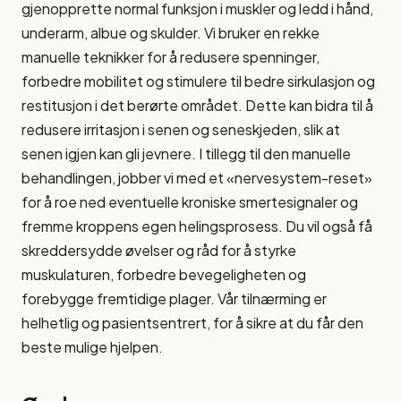
gjenopprette normal funksjon i muskler og ledd i hånd,
underarm, albue og skulder. Vi bruker en rekke
manuelle teknikker for å redusere spenninger,
forbedre mobilitet og stimulere til bedre sirkulasjon og
restitusjon i det berørte området. Dette kan bidra til å
redusere irritasjon i senen og seneskjeden, slik at
senen igjen kan gli jevnere. I tillegg til den manuelle
behandlingen, jobber vi med et «nervesystem-reset»
for å roe ned eventuelle kroniske smertesignaler og
fremme kroppens egen helingsprosess. Du vil også få
skreddersydde øvelser og råd for å styrke
muskulaturen, forbedre bevegeligheten og
forebygge fremtidige plager. Vår tilnærming er
helhetlig og pasientsentrert, for å sikre at du får den
beste mulige hjelpen.