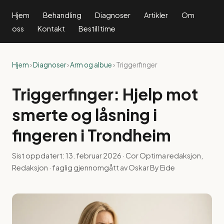
Hjem
Behandling
Diagnoser
Artikler
Om
oss
Kontakt
Bestill time
Hjem
›
Diagnoser
›
Arm og albue
› Triggerfinger
Triggerfinger: Hjelp mot
smerte og låsning i
fingeren i Trondheim
Sist oppdatert:
13. februar 2026
· Cor Optima redaksjon,
Redaksjon · faglig gjennomgått av Oskar By Eide