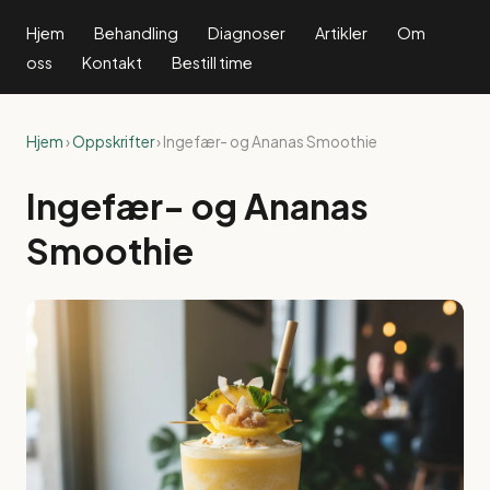
Hjem
Behandling
Diagnoser
Artikler
Om
oss
Kontakt
Bestill time
Hjem
›
Oppskrifter
› Ingefær- og Ananas Smoothie
Ingefær- og Ananas
Smoothie