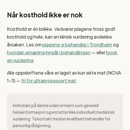
Når kosthold ikke er nok
Kosthold er én brikke. Vedvarer plagene tross godt
kosthold og hvile, kan en klinisk vurdering avdekke
årsaken. Les om
plagene vi behandler i Trondheim
og
hvordan ernæring inngår i behandlingen
— eller
book
en vurdering
.
Alle oppskriftene våre er laget av kun ekte mat (NOVA
1–3) —
fri for ultraprosessert mat
.
Innholdet på denne siden er ment som generell
helseinformasjon og erstatter ikke individuell medisinsk
vurdering. Ta kontakt med en kvalifisert behandler for
personlig rådgivning.