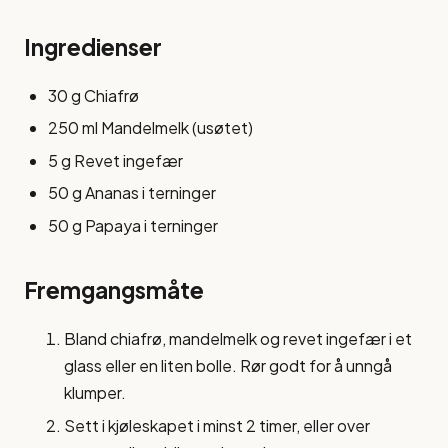
Ingredienser
30 g Chiafrø
250 ml Mandelmelk (usøtet)
5 g Revet ingefær
50 g Ananas i terninger
50 g Papaya i terninger
Fremgangsmåte
Bland chiafrø, mandelmelk og revet ingefær i et
glass eller en liten bolle. Rør godt for å unngå
klumper.
Sett i kjøleskapet i minst 2 timer, eller over