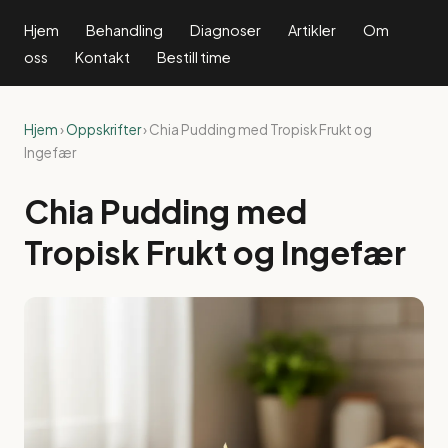
Hjem
Behandling
Diagnoser
Artikler
Om
oss
Kontakt
Bestill time
Hjem
›
Oppskrifter
› Chia Pudding med Tropisk Frukt og
Ingefær
Chia Pudding med
Tropisk Frukt og Ingefær