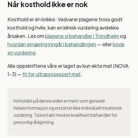
Når kosthold ikke er nok
Kosthold er én brikke. Vedvarer plagene tross godt
kosthold og hvile, kan en klinisk vurdering avdekke
årsaken. Les om
plagene vi behandler i Trondheim
og
hvordan ernæring inngår i behandlingen
— eller
book
en vurdering
.
Alle oppskriftene våre er laget av kun ekte mat (NOVA
1–3) —
fri for ultraprosessert mat
.
Innholdet på denne siden er ment som generell
helseinformasjon og erstatter ikke individuell medisinsk
vurdering. Ta kontakt med en kvalifisert behandler for
personlig rådgivning.