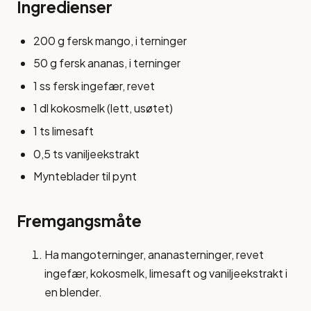
Ingredienser
200 g fersk mango, i terninger
50 g fersk ananas, i terninger
1 ss fersk ingefær, revet
1 dl kokosmelk (lett, usøtet)
1 ts limesaft
0,5 ts vaniljeekstrakt
Mynteblader til pynt
Fremgangsmåte
Ha mangoterninger, ananasterninger, revet
ingefær, kokosmelk, limesaft og vaniljeekstrakt i
en blender.