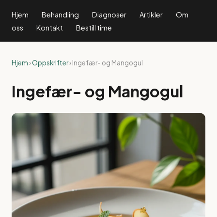
Hjem
Behandling
Diagnoser
Artikler
Om
oss
Kontakt
Bestill time
Hjem
›
Oppskrifter
› Ingefær- og Mangogul
Ingefær- og Mangogul