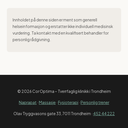
Innholdet på denne siden er ment som generell
helseinformasjon og erstatter ikke individuell medisinsk
vurdering. Ta kontakt med en kvalifisert behandler for
personlig rådgivning.
© 2026 Cor Optima – Tverrfaglig klinikk i Trondheim
Naprapat
·
Massasje
·
Fysioterapi
·
Personlig trener
Olav Tryggvasons gate 33, 7011 Trondheim ·
452 44 222