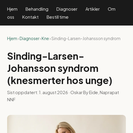
Hjem
Behandling
Diagnoser
Artikler
Om
oss
Kontakt
Bestill time
Hjem
›
Diagnoser
›
Kne
› Sinding-Larsen-Johansson syndrom
Sinding-Larsen-
Johansson syndrom
(knesmerter hos unge)
Sist oppdatert:
1. august 2026
· Oskar By Eide, Naprapat
NNF