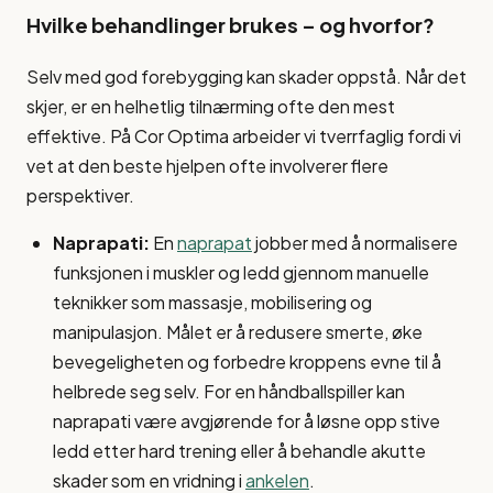
Hvilke behandlinger brukes – og hvorfor?
Selv med god forebygging kan skader oppstå. Når det
skjer, er en helhetlig tilnærming ofte den mest
effektive. På Cor Optima arbeider vi tverrfaglig fordi vi
vet at den beste hjelpen ofte involverer flere
perspektiver.
Naprapati:
En
naprapat
jobber med å normalisere
funksjonen i muskler og ledd gjennom manuelle
teknikker som massasje, mobilisering og
manipulasjon. Målet er å redusere smerte, øke
bevegeligheten og forbedre kroppens evne til å
helbrede seg selv. For en håndballspiller kan
naprapati være avgjørende for å løsne opp stive
ledd etter hard trening eller å behandle akutte
skader som en vridning i
ankelen
.