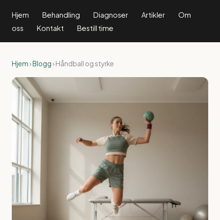
Hjem
Behandling
Diagnoser
Artikler
Om
oss
Kontakt
Bestill time
Hjem
›
Blogg
› Håndball og styrke