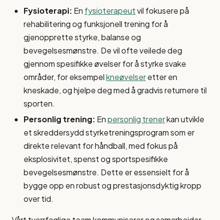
Fysioterapi:
En
fysioterapeut
vil fokusere på
rehabilitering og funksjonell trening for å
gjenopprette styrke, balanse og
bevegelsesmønstre. De vil ofte veilede deg
gjennom spesifikke øvelser for å styrke svake
områder, for eksempel
kneøvelser
etter en
kneskade, og hjelpe deg med å gradvis returnere til
sporten.
Personlig trening:
En
personlig trener
kan utvikle
et skreddersydd styrketreningsprogram som er
direkte relevant for håndball, med fokus på
eksplosivitet, spenst og sportspesifikke
bevegelsesmønstre. Dette er essensielt for å
bygge opp en robust og prestasjonsdyktig kropp
over tid.
Vårt tverrfaglige team kommuniserer og samarbeider