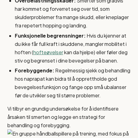
Overbelastningsskader:
Smerter som gradvis
har kommet og forverret seg over tid, som
skulderproblemer fra mange skudd, eller kneplager
fra repetert hopping og landing.
Funksjonelle begrensninger:
Hvis du kjenner at
du ikke får full kraft i skuddene, mangler mobilitet i
hoften (
hofteøvelser
kan da hjelpe) eller føler deg
stiv og begrenset i dine bevegelser på banen.
Forebyggende:
Regelmessig sjekk og behandling
hos naprapat kan bidra til å opprettholde god
bevegelsesfunksjon og fange opp små ubalanser
før de utvikler seg til større problemer.
Vi tilbyr en grundig undersøkelse for å identifisere
årsaken til smerten og legge en strategi for
behandling og forebygging.