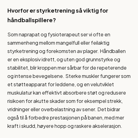
Hvorfor er styrketrening så viktig for
håndballspillere?
Som naprapat og fysioterapeut ser vi ofte en
sammenheng mellom mangelfull eller feilaktig
styrketrening og forekomsten av plager. Håndballen
er en eksplosiv idrett, og uten god grunnstyrke og
stabilitet, blir kroppen mer sårbar for de repeterende
og intense bevegelsene. Sterke muskler fungerer som
et støtteapparat for leddene, og en velutviklet
muskulatur kan effektivt absorbere støt og redusere
risikoen for akutte skader som for eksempel strekk,
vridninger eller overbelastning av sener. Det bidrar
også til å forbedre prestasjonen på banen, med mer
kraft i skudd, høyere hopp og raskere akselerasjon.