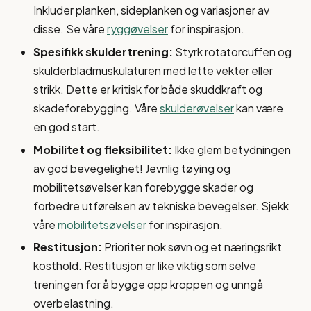
Inkluder planken, sideplanken og variasjoner av
disse. Se våre
ryggøvelser
for inspirasjon.
Spesifikk skuldertrening:
Styrk rotatorcuffen og
skulderbladmuskulaturen med lette vekter eller
strikk. Dette er kritisk for både skuddkraft og
skadeforebygging. Våre
skulderøvelser
kan være
en god start.
Mobilitet og fleksibilitet:
Ikke glem betydningen
av god bevegelighet! Jevnlig tøying og
mobilitetsøvelser kan forebygge skader og
forbedre utførelsen av tekniske bevegelser. Sjekk
våre
mobilitetsøvelser
for inspirasjon.
Restitusjon:
Prioriter nok søvn og et næringsrikt
kosthold. Restitusjon er like viktig som selve
treningen for å bygge opp kroppen og unngå
overbelastning.