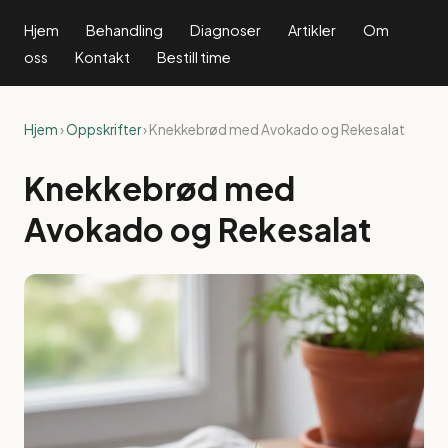
Hjem
Behandling
Diagnoser
Artikler
Om
oss
Kontakt
Bestill time
Hjem
›
Oppskrifter
› Knekkebrød med Avokado og Rekesalat
Knekkebrød med
Avokado og Rekesalat