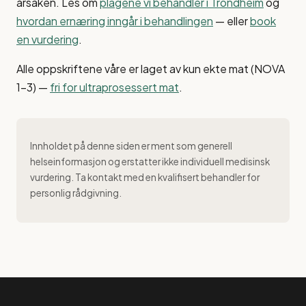
årsaken. Les om
plagene vi behandler i Trondheim
og
hvordan ernæring inngår i behandlingen
— eller
book
en vurdering
.
Alle oppskriftene våre er laget av kun ekte mat (NOVA
1–3) —
fri for ultraprosessert mat
.
Innholdet på denne siden er ment som generell
helseinformasjon og erstatter ikke individuell medisinsk
vurdering. Ta kontakt med en kvalifisert behandler for
personlig rådgivning.