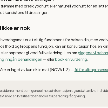
ttrømme med gresk yoghurt eller naturell yoghurt for en lette
met konsistens til dressingen.
 ikke er nok
 hverdagsmat er et viktig fundament for helsen din, men ved
kosthold og kroppens funksjon, kan en konsultasjon hos en klin
eller naprapat gi verdifull veiledning. Les om
plagene vi behan
ng inngår i behandlingen
— eller
book en vurdering
.
våre er laget av kun ekte mat (NOVA 1–3) —
fri for ultraproses
 siden er ment som generell helseinformasjon og erstatter ikke individ
akt med en kvalifisert behandler for personlig rådgivning.