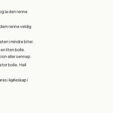
 og la den renne
a dem renne veldig
aten i mindre biter.
en liten bolle.
tron eller sennep.
tor bolle. Hell
es i kjøleskap i