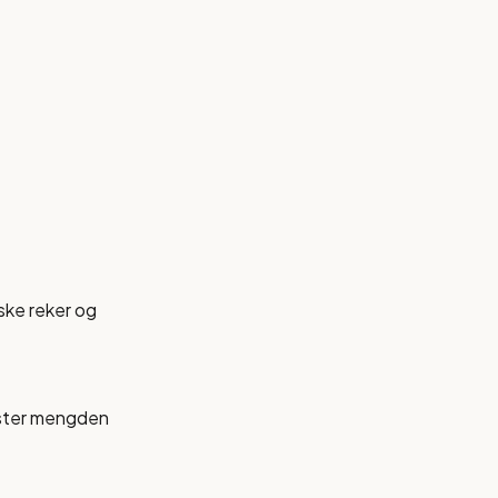
rske reker og
Juster mengden