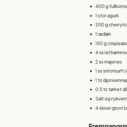
400 g fullkorn
1 stor agurk
200 g cherryt
1 rødløk
150 g crispisala
4 ss lettrømme 
2 ss majones
1 ss sitronsaft (
1 ts dijonsenne
0,5 ts tørket dill
Salt og nykver
4 skiver grovt b
Fremgangs