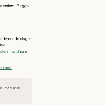
re variant. Begge
 vedvarende plager
isk
dler i Trondheim
sert mat
.
uell medisinsk