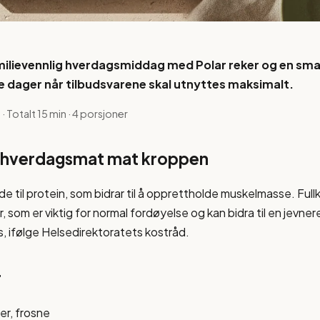
milievennlig hverdagsmiddag med Polar reker og en smak
le dager når tilbudsvarene skal utnyttes maksimalt.
 Totalt 15 min · 4 porsjoner
er hverdagsmat mat kroppen
lde til protein, som bidrar til å opprettholde muskelmasse. Ful
r, som er viktig for normal fordøyelse og kan bidra til en jevner
, ifølge Helsedirektoratets kostråd.
r
er, frosne