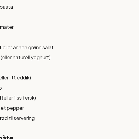
spasta
omater
t eller annen grønn salat
(eller naturell yoghurt)
eller litt eddik)
p
 (eller 1 ss fersk)
net pepper
rød til servering
måte