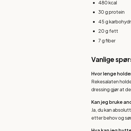
480 kcal
30 g protein
45 g karbohydr
20 g fett
7 g fiber
Vanlige spø
Hvor lenge holder
Rekesalaten holder
dressing gjør at de
Kan jeg bruke an
Ja, du kan absolutt
etter behov og sør
Hva kan jeg bytt