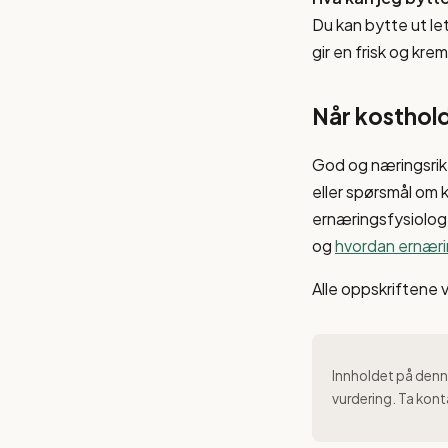
Du kan bytte ut le
gir en frisk og kre
Når kosthold
God og næringsrik
eller spørsmål om 
ernæringsfysiolog 
og
hvordan ernæri
Alle oppskriftene 
Innholdet på denne
vurdering. Ta kont