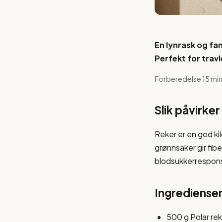
En lynrask og fa
Perfekt for trav
Forberedelse 15 min ·
Slik påvirk
Reker er en god ki
grønnsaker gir fibe
blodsukkerrespons
Ingrediense
500 g Polar rek