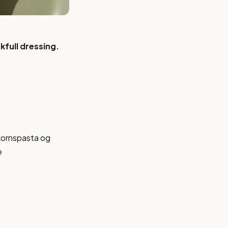
full dressing.
lkornspasta og
e