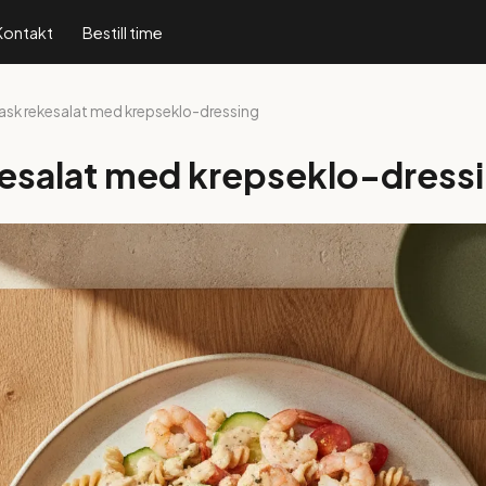
Kontakt
Bestill time
Rask rekesalat med krepseklo-dressing
esalat med krepseklo-dress