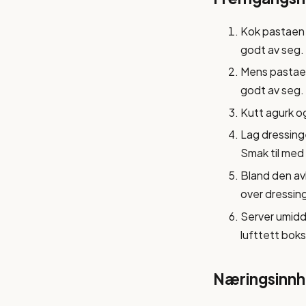
Kok pastaen e
godt av seg. 
Mens pastaen 
godt av seg. 
Kutt agurk og
Lag dressinge
Smak til med 
Bland den avk
over dressing
Server umidde
lufttett boks
Næringsinnho