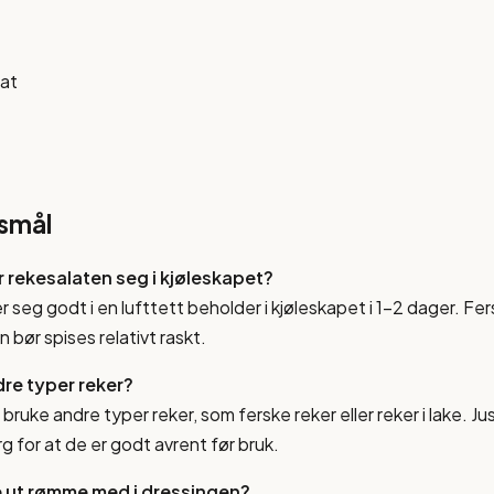
at
rsmål
 rekesalaten seg i kjøleskapet?
 seg godt i en lufttett beholder i kjøleskapet i 1-2 dager. Fe
n bør spises relativt raskt.
dre typer reker?
 bruke andre typer reker, som ferske reker eller reker i lake. 
g for at de er godt avrent før bruk.
e ut rømme med i dressingen?