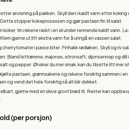
tter anvisning på pakken. Skyll den i kaldt vann etter koking
Dette stopper kokeprosessen og gjør pastaen fin til salat.
koker, tin rekene raskt i en sil under rennende kaldt vann. L
Klem gjerne ut litt ekstra vann for å unngå en vassen salat.
 cherrytomater i passe biter. Finhakk rødløken. Skyll og riv sal
n: Bland lettrømme, majones, sitronsaft, dijonsennep og dill i 
salt og pepper. Ønsker du mer smak, kan du tilsette litt mer si
jølte pastaen, grønnsakene og rekene forsiktig sammen i en s
en og vend det hele forsiktig så alt blir dekket.
lbart, gjerne med en skive grovt brød til. Rester kan oppbevar
.
ld (per porsjon)