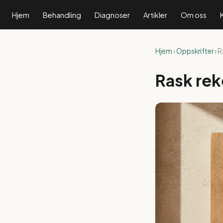
Hjem
Behandling
Diagnoser
Artikler
Om oss
Hjem
›
Oppskrifter
› 
Rask rek