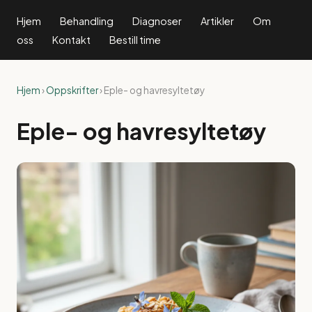
Hjem
Behandling
Diagnoser
Artikler
Om
oss
Kontakt
Bestill time
Hjem
›
Oppskrifter
› Eple- og havresyltetøy
Eple- og havresyltetøy