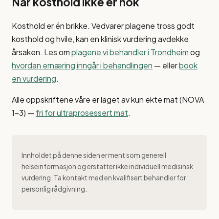
Når kosthold ikke er nok
Kosthold er én brikke. Vedvarer plagene tross godt
kosthold og hvile, kan en klinisk vurdering avdekke
årsaken. Les om
plagene vi behandler i Trondheim
og
hvordan ernæring inngår i behandlingen
— eller
book
en vurdering
.
Alle oppskriftene våre er laget av kun ekte mat (NOVA
1–3) —
fri for ultraprosessert mat
.
Innholdet på denne siden er ment som generell
helseinformasjon og erstatter ikke individuell medisinsk
vurdering. Ta kontakt med en kvalifisert behandler for
personlig rådgivning.