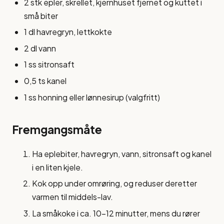
2 stk epler, skrellet, kjernhuset fjernet og kuttet i
små biter
1 dl havregryn, lettkokte
2 dl vann
1 ss sitronsaft
0,5 ts kanel
1 ss honning eller lønnesirup (valgfritt)
Fremgangsmåte
Ha eplebiter, havregryn, vann, sitronsaft og kanel
i en liten kjele.
Kok opp under omrøring, og reduser deretter
varmen til middels-lav.
La småkoke i ca. 10-12 minutter, mens du rører