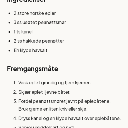
2 store norske epler
3 ss usøtet peanøttsmør
1 ts kanel
2 ss hakkede peanøtter
En klype havsalt
Fremgangsmåte
Vask eplet grundig og fjern kjernen.
Skjær eplet i jevne båter.
Fordel peanøttsmøret jevnt på eplebåtene.
Bruk gjerne en liten kniv eller skje.
Dryss kanel og en klype havsalt over eplebåtene.
Server umiddelbart og nyt!