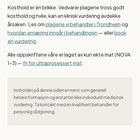
Kosthold er én brikke. Vedvarer plagene tross godt
kosthold og hvile, kan en klinisk vurdering avdekke
årsaken. Les om
plagene vi behandler i Trondheim
og
hvordan ernæring inngår i behandlingen
— eller
book
en vurdering
.
Alle oppskriftene våre er laget av kun ekte mat (NOVA
1–3) —
fri for ultraprosessert mat
.
Innholdet på denne siden er ment som generell
helseinformasjon og erstatter ikke individuell medisinsk
vurdering. Ta kontakt med en kvalifisert behandler for
personlig rådgivning.