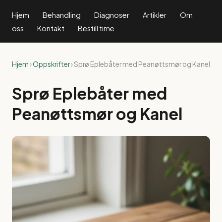
Hjem
Behandling
Diagnoser
Artikler
Om
oss
Kontakt
Bestill time
Hjem
›
Oppskrifter
› Sprø Eplebåter med Peanøttsmør og Kanel
Sprø Eplebåter med
Peanøttsmør og Kanel