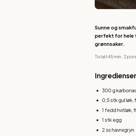
Sunne og smakful
perfekt for hele
grønnsaker.
Totalt 45 min · 2 por
Ingrediense
300 g karbonad
0,5 stk gul løk,
1 fedd hvitløk, 
1 stk egg
2 ss havregryn