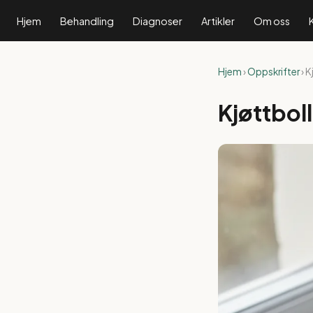
Hjem
Behandling
Diagnoser
Artikler
Om oss
Hjem
›
Oppskrifter
› 
Kjøttbol