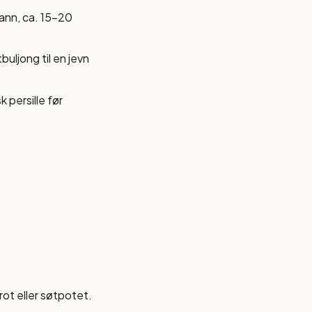
vann, ca. 15-20
uljong til en jevn
 persille før
rot eller søtpotet.