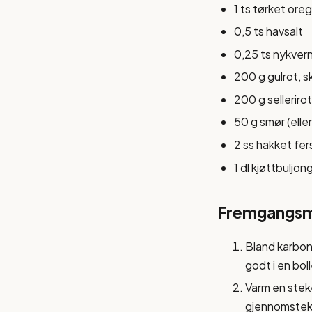
1 ts tørket ore
0,5 ts havsalt
0,25 ts nykver
200 g gulrot, sk
200 g sellerirot
50 g smør (eller
2 ss hakket fersk
1 dl kjøttbuljong
Fremgangs
Bland karbona
godt i en boll
Varm en steke
gjennomstekt 