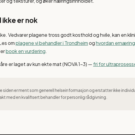
er og teksturer, og øker næringsinnholdet.
 ikke er nok
kke. Vedvarer plagene tross godt kosthold og hvile, kan en klin
 Les om
plagene vi behandler i Trondheim
og
hvordan ernæring 
ler
book en vurdering
.
våre er laget av kun ekte mat (NOVA 1–3) —
fri for ultraproses
 siden er ment som generell helseinformasjon og erstatter ikke individ
akt med en kvalifisert behandler for personlig rådgivning.