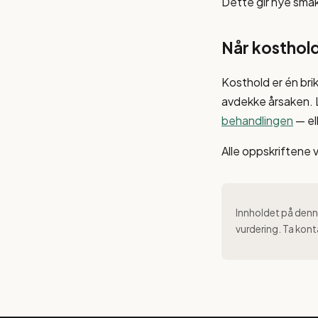
Dette gir nye smak
Når kosthold
Kosthold er én bri
avdekke årsaken.
behandlingen
— el
Alle oppskriftene 
Innholdet på denne
vurdering. Ta kont