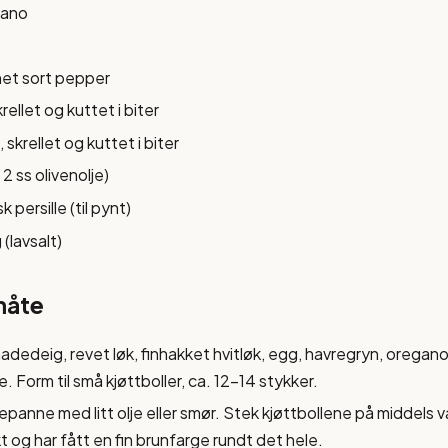
gano
net sort pepper
rellet og kuttet i biter
, skrellet og kuttet i biter
 2 ss olivenolje)
 persille (til pynt)
 (lavsalt)
måte
dedeig, revet løk, finhakket hvitløk, egg, havregryn, oregano
e. Form til små kjøttboller, ca. 12-14 stykker.
panne med litt olje eller smør. Stek kjøttbollene på middels va
og har fått en fin brunfarge rundt det hele.