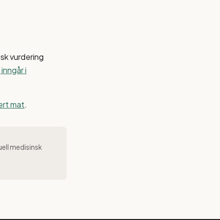
isk vurdering
inngår i
sert mat
.
uell medisinsk