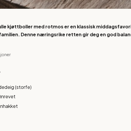
le kjøttboller med rotmos er en klassisk middagsfavor
 familien. Denne næringsrike retten gir deg en god balan
sjoner
r
edeig (storfe)
 finrevet
finhakket