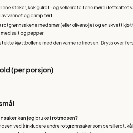
lene steker, kok gulrot- og sellerirotbitene møre i lettsaltet 
l av vannet og damp tørt.
rotgrønnsakene med smør (eller olivenolje) og en skvett kjøttb
l med salt og pepper.
stekte kjøttbollene med den varme rotmosen. Dryss over fersk
ld (per porsjon)
rsmål
nnsaker kan jeg bruke i rotmosen?
mosen ved å inkludere andre rotgrønnsaker som persillerot, kål