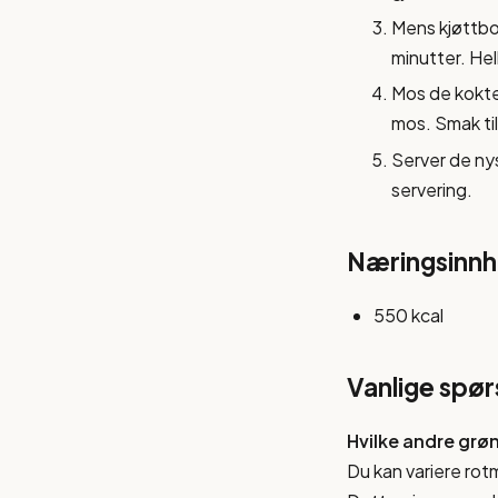
Mens kjøttbol
minutter. Hel
Mos de kokte 
mos. Smak ti
Server de ny
servering.
Næringsinnho
550 kcal
Vanlige spø
Hvilke andre grø
Du kan variere rot