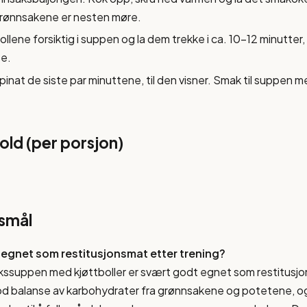
 grønnsakene er nesten møre.
ollene forsiktig i suppen og la dem trekke i ca. 10-12 minutter, t
e.
 spinat de siste par minuttene, til den visner. Smak til suppen 
ld (per porsjon)
rsmål
egnet som restitusjonsmat etter trening?
kssuppen med kjøttboller er svært godt egnet som restitusj
od balanse av karbohydrater fra grønnsakene og potetene, og