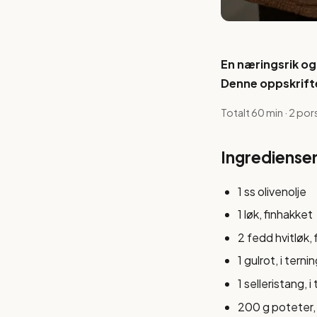
En næringsrik o
Denne oppskriften
Totalt 60 min · 2 por
Ingrediense
1 ss olivenolje
1 løk, finhakket
2 fedd hvitløk,
1 gulrot, i terni
1 selleristang, i
200 g poteter, 