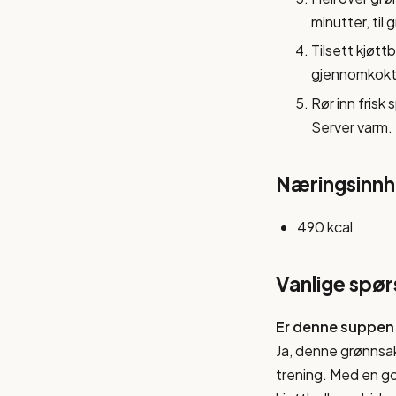
minutter, til
Tilsett kjøttb
gjennomkokt
Rør inn frisk
Server varm.
Næringsinnho
490 kcal
Vanlige spø
Er denne suppen 
Ja, denne grønnsa
trening. Med en g