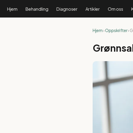
Hjem
Behandling
Diagnoser
Artikler
Om oss
Hjem
›
Oppskrifter
› 
Grønnsa