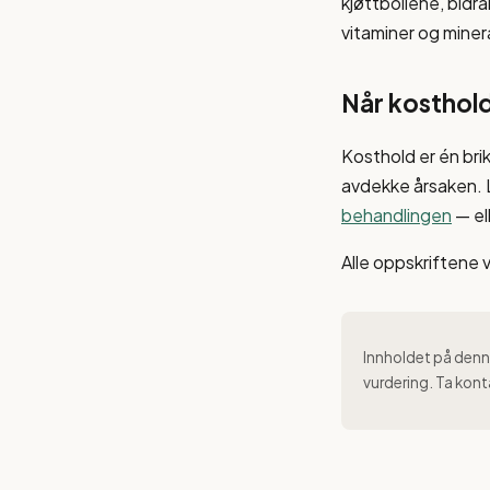
kjøttbollene, bidra
vitaminer og miner
Når kosthold
Kosthold er én bri
avdekke årsaken.
behandlingen
— el
Alle oppskriftene 
Innholdet på denne
vurdering. Ta kont