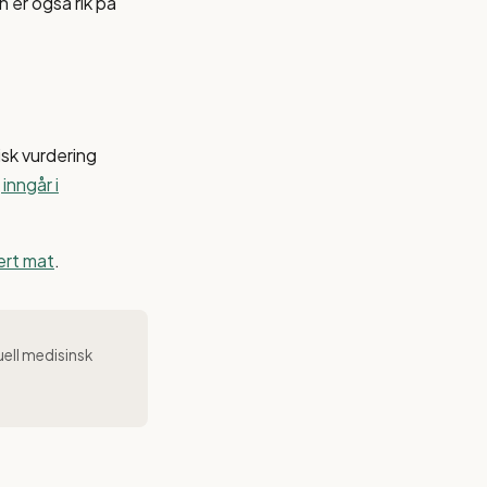
n er også rik på
isk vurdering
inngår i
sert mat
.
uell medisinsk