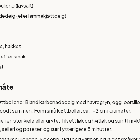
uljong (lavsalt)
edeig (eller lammekjøttdeig)
lle, hakket
 etter smak
at
måte
øttbollene: Bland karbonadedeig med havregryn, egg, persille,
 godt sammen. Form små kjøttboller, ca. 1-2 cm i diameter.
e i en stor kjele eller gryte. Tilsett løk og hvitløk og surr til my
, selleri og poteter, og surr i ytterligere 5 minutter.
nnsaksbuljongen. Kok opp, skru ned varmen og la det småkoke 