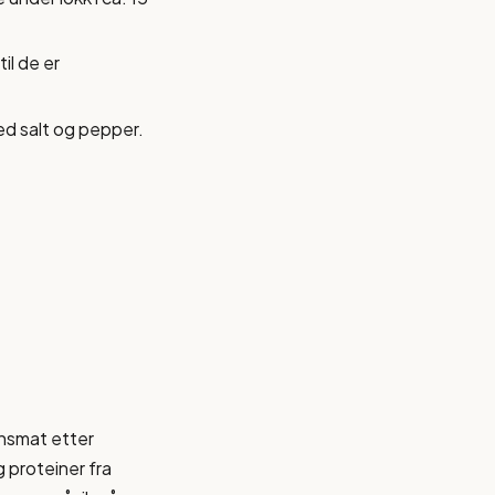
il de er
med salt og pepper.
onsmat etter
 proteiner fra