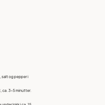
 salt og pepper i
kt, ca. 3-5 minutter.
under lokk i ca. 15