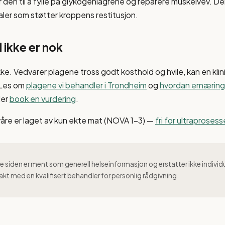
r den til å fylle på glykogenlagrene og reparere muskelvev. De
aler som støtter kroppens restitusjon.
 ikke er nok
kke. Vedvarer plagene tross godt kosthold og hvile, kan en klin
 Les om
plagene vi behandler i Trondheim
og
hvordan ernæring 
ler
book en vurdering
.
våre er laget av kun ekte mat (NOVA 1–3) —
fri for ultraproses
 siden er ment som generell helseinformasjon og erstatter ikke individ
akt med en kvalifisert behandler for personlig rådgivning.