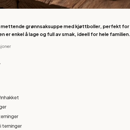
g mettende grønnsaksuppe med kjøttboller, perfekt for
 er enkel å lage og full av smak, ideell for hele familien
sjoner
r
 finhakket
nger
 terninger
i terninger