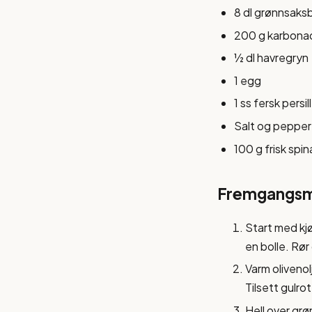
8 dl grønnsaksb
200 g karbonad
½ dl havregryn
1 egg
1 ss fersk persi
Salt og pepper
100 g frisk spin
Fremgangs
Start med kj
en bolle. Rør
Varm olivenolj
Tilsett gulrot
Hell over grø