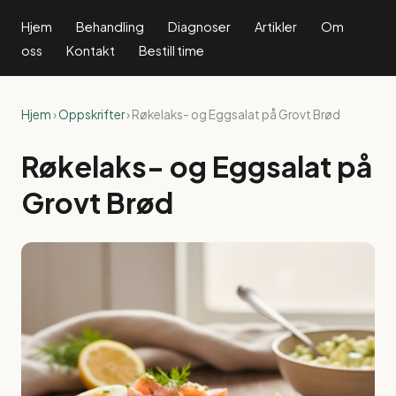
Hjem
Behandling
Diagnoser
Artikler
Om
oss
Kontakt
Bestill time
Hjem
›
Oppskrifter
› Røkelaks- og Eggsalat på Grovt Brød
Røkelaks- og Eggsalat på
Grovt Brød