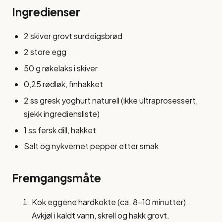
Ingredienser
2 skiver grovt surdeigsbrød
2 store egg
50 g røkelaks i skiver
0,25 rødløk, finhakket
2 ss gresk yoghurt naturell (ikke ultraprosessert,
sjekk ingrediensliste)
1 ss fersk dill, hakket
Salt og nykvernet pepper etter smak
Fremgangsmåte
Kok eggene hardkokte (ca. 8-10 minutter).
Avkjøl i kaldt vann, skrell og hakk grovt.