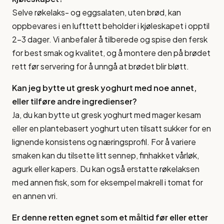
Selve røkelaks- og eggsalaten, uten brød, kan
oppbevares i en lufttett beholder i kjøleskapet i opptil
2-3 dager. Vi anbefaler å tilberede og spise den fersk
for best smak og kvalitet, og å montere den på brødet
rett før servering for å unngå at brødet blir bløtt.
Kan jeg bytte ut gresk yoghurt med noe annet,
eller tilføre andre ingredienser?
Ja, du kan bytte ut gresk yoghurt med mager kesam
eller en plantebasert yoghurt uten tilsatt sukker for en
lignende konsistens og næringsprofil. For å variere
smaken kan du tilsette litt sennep, finhakket vårløk,
agurk eller kapers. Du kan også erstatte røkelaksen
med annen fisk, som for eksempel makrell i tomat for
en annen vri.
Er denne retten egnet som et måltid før eller etter