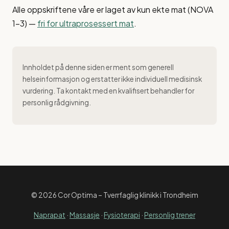
Alle oppskriftene våre er laget av kun ekte mat (NOVA
1–3) —
fri for ultraprosessert mat
.
Innholdet på denne siden er ment som generell
helseinformasjon og erstatter ikke individuell medisinsk
vurdering. Ta kontakt med en kvalifisert behandler for
personlig rådgivning.
© 2026 Cor Optima – Tverrfaglig klinikk i Trondheim
Naprapat
·
Massasje
·
Fysioterapi
·
Personlig trener