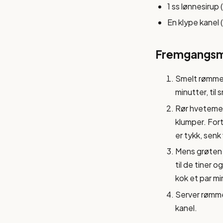
1 ss lønnesirup (
En klype kanel (v
Fremgangs
Smelt rømmen 
minutter, til
Rør hvetemele
klumper. For
er tykk, senk 
Mens grøten t
til de tiner 
kok et par mi
Server rømme
kanel.