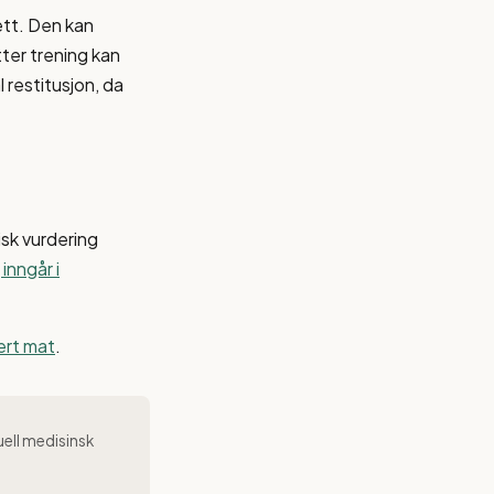
ett. Den kan
tter trening kan
 restitusjon, da
isk vurdering
inngår i
sert mat
.
uell medisinsk