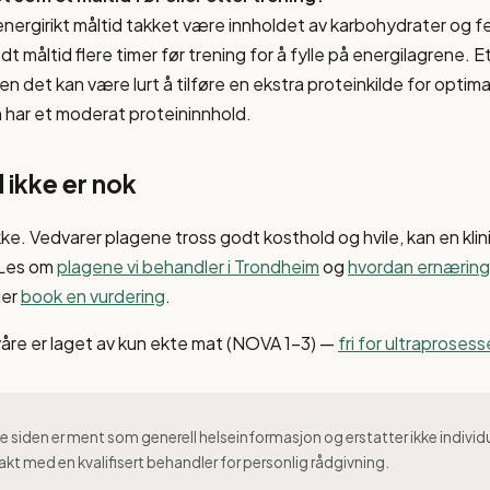
ergirikt måltid takket være innholdet av karbohydrater og f
 måltid flere timer før trening for å fylle på energilagrene. E
 det kan være lurt å tilføre en ekstra proteinkilde for optimal
 har et moderat proteininnhold.
 ikke er nok
kke. Vedvarer plagene tross godt kosthold og hvile, kan en klin
 Les om
plagene vi behandler i Trondheim
og
hvordan ernæring 
ler
book en vurdering
.
våre er laget av kun ekte mat (NOVA 1–3) —
fri for ultraproses
 siden er ment som generell helseinformasjon og erstatter ikke individ
akt med en kvalifisert behandler for personlig rådgivning.