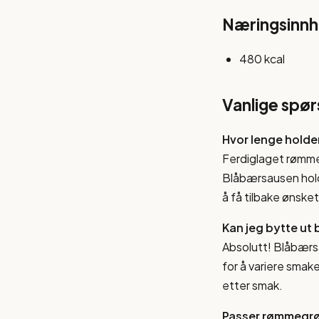
Næringsinnho
480 kcal
Vanlige spø
Hvor lenge holde
Ferdiglaget rømmeg
Blåbærsausen holde
å få tilbake ønske
Kan jeg bytte ut 
Absolutt! Blåbærs
for å variere smak
etter smak.
Passer rømmegrøt 