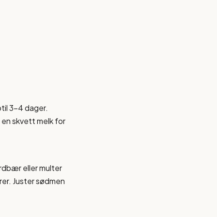
til 3-4 dager.
 en skvett melk for
dbær eller multer
ærer. Juster sødmen