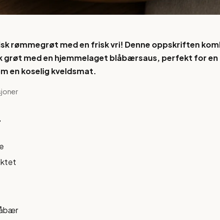
isk rømmegrøt med en frisk vri! Denne oppskriften kom
sk grøt med en hjemmelaget blåbærsaus, perfekt for en 
om en koselig kveldsmat.
sjoner
r
e
iktet
låbær