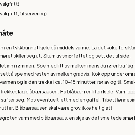
valgfritt)
algfritt, til servering)
måte
i en tykkbunnet kjele på middels varme. La det koke forsiktig
 smøret skiller seg ut. Skum av smørfettet og sett det til side.
t inn i rømmen. Spe med litt av melken mens du rører kraftig 
tsett å spe med resten av melken gradvis. Kok opp under omrø
varmen og la den trekke i ca. 10-15 minutter, rør av og til. Smak
rekker, lag blåbærsausen: Ha blåbær i en liten kjele. Varm o
og safter seg. Mos eventuelt lett med en gaffel. Tilsett lønnes
nutter. Blåbærsausen skal være grov, ikke helt glatt.
grøten varm med blåbærsaus, en skje av det smeltede smørf