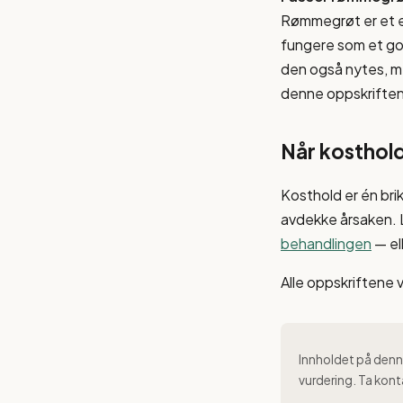
Rømmegrøt er et en
fungere som et godt
den også nytes, men
denne oppskriften
Når kosthold
Kosthold er én bri
avdekke årsaken.
behandlingen
— el
Alle oppskriftene 
Innholdet på denne
vurdering. Ta kont