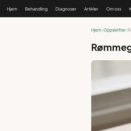
Hjem
Behandling
Diagnoser
Artikler
Om oss
Hjem
›
Oppskrifter
› 
Rømmegr