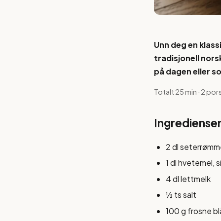
Unn deg en klass
tradisjonell nor
på dagen eller s
Totalt 25 min · 2 por
Ingrediense
2 dl seterrømm
1 dl hvetemel, s
4 dl lettmelk
½ ts salt
100 g frosne b