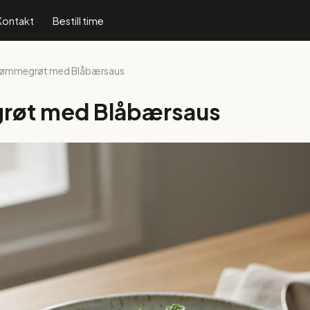
Kontakt
Bestill time
Rømmegrøt med Blåbærsaus
øt med Blåbærsaus