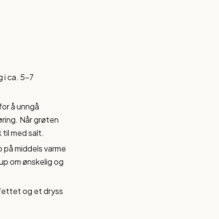
 i ca. 5-7
for å unngå
ring. Når grøten
 til med salt.
pp på middels varme
irup om ønskelig og
ettet og et dryss