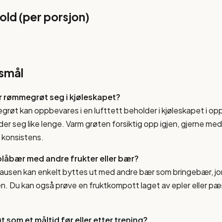
ld (per porsjon)
rsmål
r rømmegrøt seg i kjøleskapet?
røt kan oppbevares i en lufttett beholder i kjøleskapet i opp
r seg like lenge. Varm grøten forsiktig opp igjen, gjerne med
t konsistens.
blåbær med andre frukter eller bær?
ausen kan enkelt byttes ut med andre bær som bringebær, jor
en. Du kan også prøve en fruktkompott laget av epler eller p
som et måltid før eller etter trening?