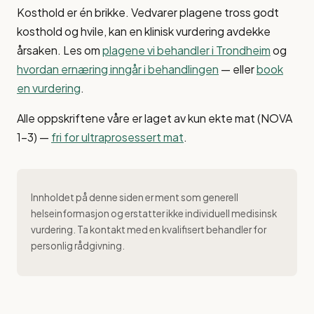
Kosthold er én brikke. Vedvarer plagene tross godt
kosthold og hvile, kan en klinisk vurdering avdekke
årsaken. Les om
plagene vi behandler i Trondheim
og
hvordan ernæring inngår i behandlingen
— eller
book
en vurdering
.
Alle oppskriftene våre er laget av kun ekte mat (NOVA
1–3) —
fri for ultraprosessert mat
.
Innholdet på denne siden er ment som generell
helseinformasjon og erstatter ikke individuell medisinsk
vurdering. Ta kontakt med en kvalifisert behandler for
personlig rådgivning.