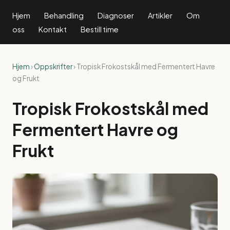
Hjem
Behandling
Diagnoser
Artikler
Om
oss
Kontakt
Bestill time
Hjem
›
Oppskrifter
› Tropisk Frokostskål med Fermentert Havre
og Frukt
Tropisk Frokostskål med
Fermentert Havre og
Frukt