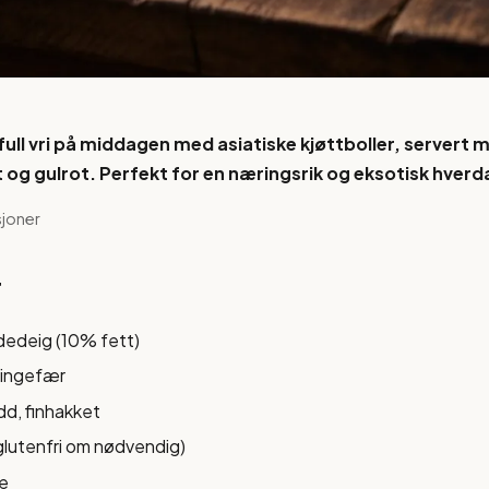
ull vri på middagen med asiatiske kjøttboller, servert 
 og gulrot. Perfekt for en næringsrik og eksotisk hve
sjoner
r
edeig (10% fett)
k ingefær
edd, finhakket
glutenfri om nødvendig)
je