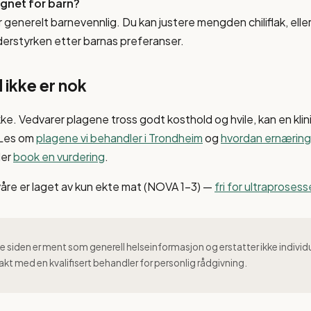
egnet for barn?
 generelt barnevennlig. Du kan justere mengden chiliflak, eller
dderstyrken etter barnas preferanser.
 ikke er nok
kke. Vedvarer plagene tross godt kosthold og hvile, kan en klin
 Les om
plagene vi behandler i Trondheim
og
hvordan ernæring 
ler
book en vurdering
.
våre er laget av kun ekte mat (NOVA 1–3) —
fri for ultraproses
 siden er ment som generell helseinformasjon og erstatter ikke individ
akt med en kvalifisert behandler for personlig rådgivning.