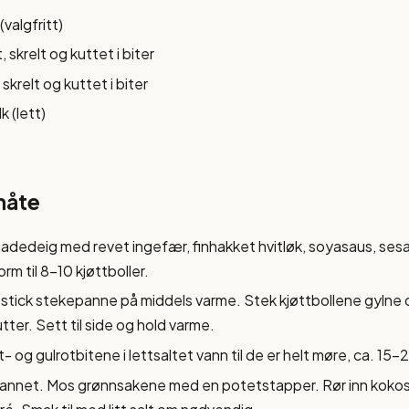
 (valgfritt)
 skrelt og kuttet i biter
 skrelt og kuttet i biter
k (lett)
måte
dedeig med revet ingefær, finhakket hvitløk, soyasaus, sesam
rm til 8-10 kjøttboller.
stick stekepanne på middels varme. Stek kjøttbollene gylne
tter. Sett til side og hold varme.
 og gulrotbitene i lettsaltet vann til de er helt møre, ca. 15-
vannet. Mos grønnsakene med en potetstapper. Rør inn kokos