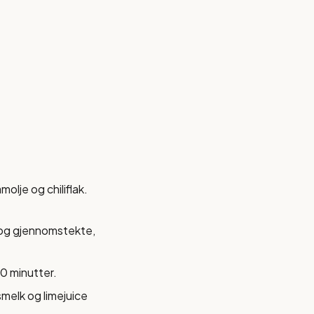
olje og chiliflak.
 og gjennomstekte,
20 minutter.
melk og limejuice