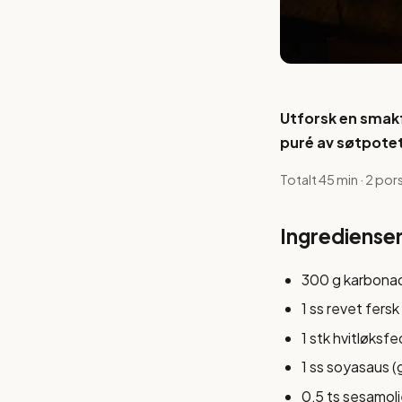
Utforsk en smakf
puré av søtpotet
Totalt 45 min · 2 por
Ingrediense
300 g karbonad
1 ss revet fers
1 stk hvitløksf
1 ss soyasaus (
0,5 ts sesamol