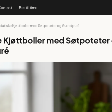
Kontakt
Bestill time
Asiatiske Kjøttboller med Søtpoteter og Gulrotpuré
e Kjøttboller med Søtpoteter
uré