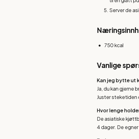
til en glatt 
Server de as
Næringsinnho
750 kcal
Vanlige spø
Kan jeg bytte ut
Ja, du kan gjerne b
Juster steketiden 
Hvor lenge holder
De asiatiske kjøtt
4 dager. De egner 