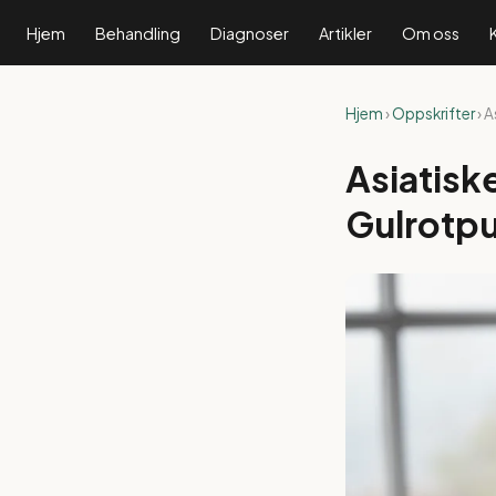
Hjem
Behandling
Diagnoser
Artikler
Om oss
Hjem
›
Oppskrifter
› 
Asiatisk
Gulrotp