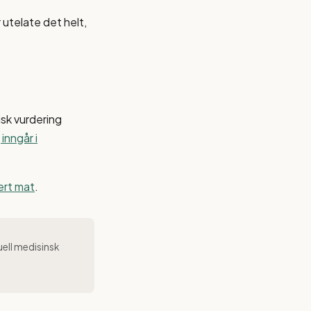
 utelate det helt,
isk vurdering
inngår i
sert mat
.
uell medisinsk