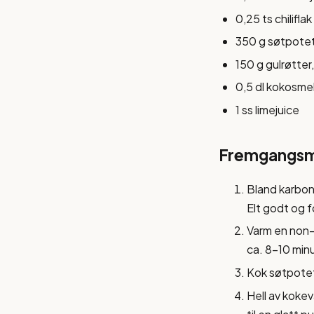
0,25 ts chiliflak
350 g søtpotet,
150 g gulrøtter,
0,5 dl kokosmel
1 ss limejuice
Fremgangs
Bland karbona
Elt godt og fo
Varm en non-
ca. 8-10 minu
Kok søtpotet-
Hell av koke