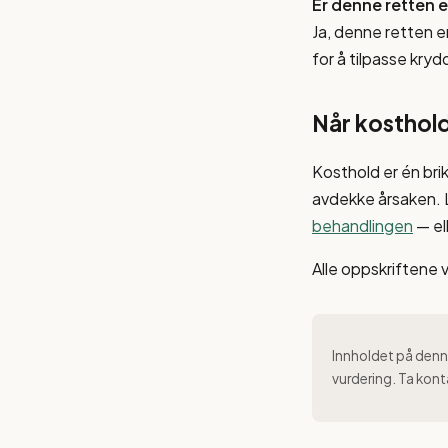
Er denne retten 
Ja, denne retten er
for å tilpasse kry
Når kosthold
Kosthold er én bri
avdekke årsaken.
behandlingen
— el
Alle oppskriftene 
Innholdet på denne
vurdering. Ta kont