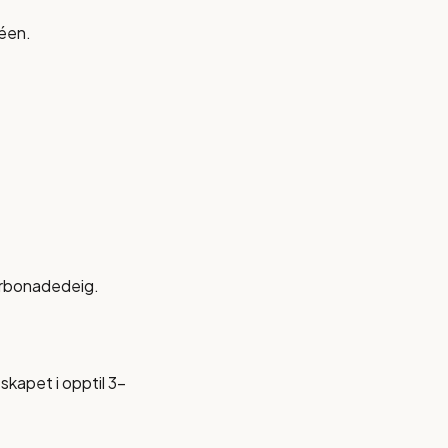
réen.
 karbonadedeig.
skapet i opptil 3-