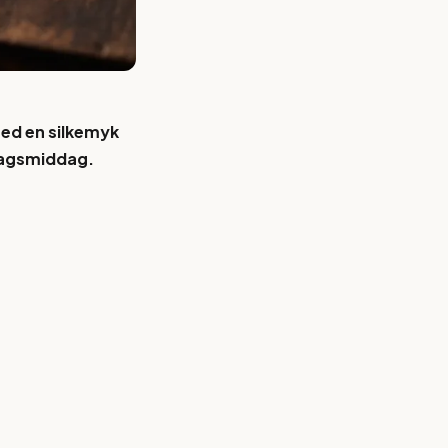
med en silkemyk
rdagsmiddag.