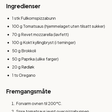
Ingredienser
1 stk Fullkornspizzabunn
100 g Tomatsaus (hjemmelaget uten tilsatt sukker)
70 g Revet mozzarella (lavfett)
100 g Kokt kyllingbryst (i terninger)
50 g Brokkoli
50 g Paprika (ulike farger)
20 g Rødløk
1 ts Oregano
Fremgangsmåte
Forvarm ovnen til 200°C.
Spre tomatsaus jevnt over pizzabunnen.