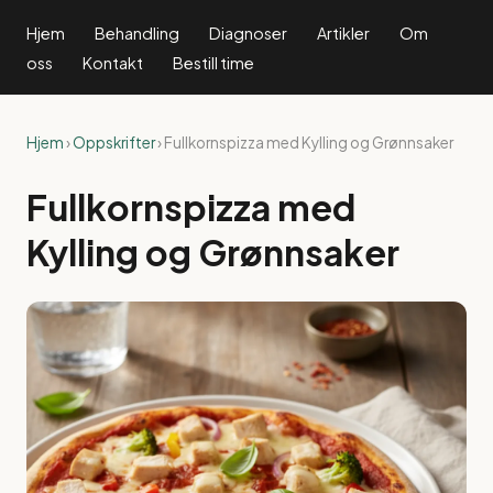
Hjem
Behandling
Diagnoser
Artikler
Om
oss
Kontakt
Bestill time
Hjem
›
Oppskrifter
› Fullkornspizza med Kylling og Grønnsaker
Fullkornspizza med
Kylling og Grønnsaker