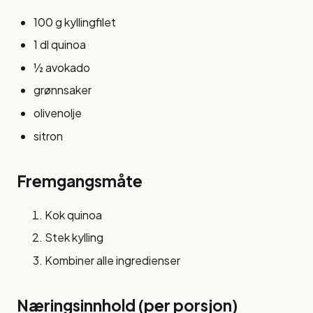
100 g kyllingfilet
1 dl quinoa
½ avokado
grønnsaker
olivenolje
sitron
Fremgangsmåte
Kok quinoa
Stek kylling
Kombiner alle ingredienser
Næringsinnhold (per porsjon)