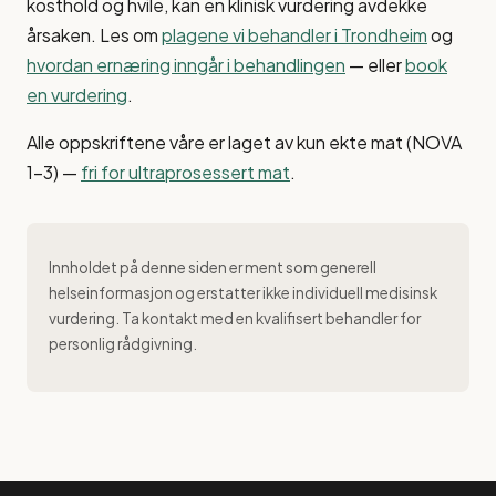
kosthold og hvile, kan en klinisk vurdering avdekke
årsaken. Les om
plagene vi behandler i Trondheim
og
hvordan ernæring inngår i behandlingen
— eller
book
en vurdering
.
Alle oppskriftene våre er laget av kun ekte mat (NOVA
1–3) —
fri for ultraprosessert mat
.
Innholdet på denne siden er ment som generell
helseinformasjon og erstatter ikke individuell medisinsk
vurdering. Ta kontakt med en kvalifisert behandler for
personlig rådgivning.