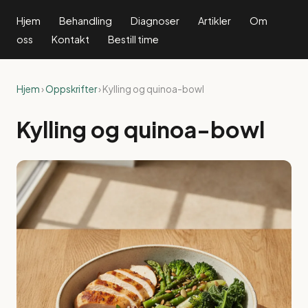
Hjem
Behandling
Diagnoser
Artikler
Om
oss
Kontakt
Bestill time
Hjem
›
Oppskrifter
› Kylling og quinoa-bowl
Kylling og quinoa-bowl