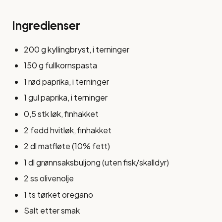
Ingredienser
200 g kyllingbryst, i terninger
150 g fullkornspasta
1 rød paprika, i terninger
1 gul paprika, i terninger
0,5 stk løk, finhakket
2 fedd hvitløk, finhakket
2 dl matfløte (10% fett)
1 dl grønnsaksbuljong (uten fisk/skalldyr)
2 ss olivenolje
1 ts tørket oregano
Salt etter smak