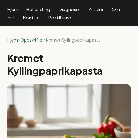
Hjem
Behandling
Diagnoser
Artikler
Om
oss
Kontakt
Bestill time
Hjem
›
Oppskrifter
› Kremet Kyllingpaprikapasta
Kremet
Kyllingpaprikapasta