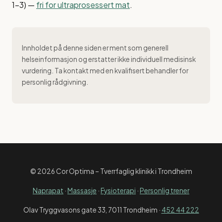
1–3) —
fri for ultraprosessert mat
.
Innholdet på denne siden er ment som generell
helseinformasjon og erstatter ikke individuell medisinsk
vurdering. Ta kontakt med en kvalifisert behandler for
personlig rådgivning.
© 2026 Cor Optima – Tverrfaglig klinikk i Trondheim
Naprapat
·
Massasje
·
Fysioterapi
·
Personlig trener
Olav Tryggvasons gate 33, 7011 Trondheim ·
452 44 222