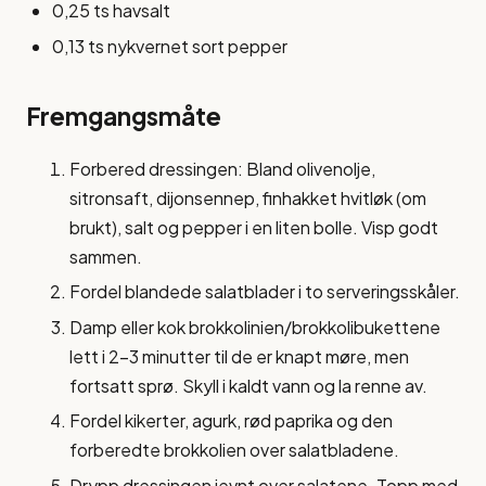
0,25 ts havsalt
0,13 ts nykvernet sort pepper
Fremgangsmåte
Forbered dressingen: Bland olivenolje,
sitronsaft, dijonsennep, finhakket hvitløk (om
brukt), salt og pepper i en liten bolle. Visp godt
sammen.
Fordel blandede salatblader i to serveringsskåler.
Damp eller kok brokkolinien/brokkolibukettene
lett i 2-3 minutter til de er knapt møre, men
fortsatt sprø. Skyll i kaldt vann og la renne av.
Fordel kikerter, agurk, rød paprika og den
forberedte brokkolien over salatbladene.
Drypp dressingen jevnt over salatene. Topp med