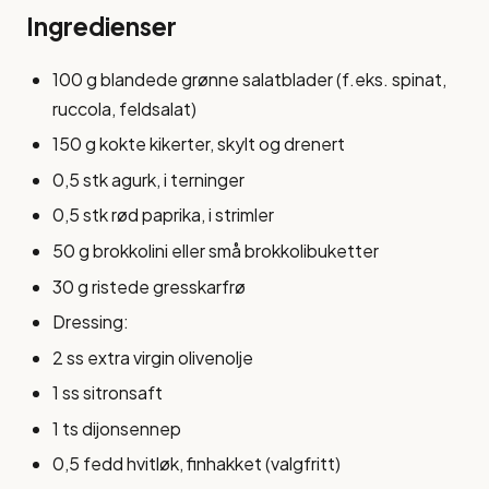
Ingredienser
100 g blandede grønne salatblader (f.eks. spinat,
ruccola, feldsalat)
150 g kokte kikerter, skylt og drenert
0,5 stk agurk, i terninger
0,5 stk rød paprika, i strimler
50 g brokkolini eller små brokkolibuketter
30 g ristede gresskarfrø
Dressing:
2 ss extra virgin olivenolje
1 ss sitronsaft
1 ts dijonsennep
0,5 fedd hvitløk, finhakket (valgfritt)