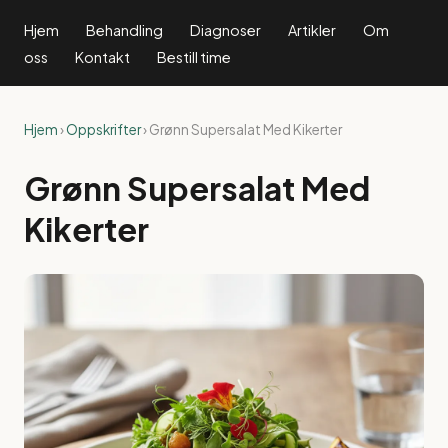
Hjem
Behandling
Diagnoser
Artikler
Om
oss
Kontakt
Bestill time
Hjem
›
Oppskrifter
› Grønn Supersalat Med Kikerter
Grønn Supersalat Med
Kikerter