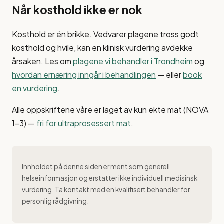
Når kosthold ikke er nok
Kosthold er én brikke. Vedvarer plagene tross godt
kosthold og hvile, kan en klinisk vurdering avdekke
årsaken. Les om
plagene vi behandler i Trondheim
og
hvordan ernæring inngår i behandlingen
— eller
book
en vurdering
.
Alle oppskriftene våre er laget av kun ekte mat (NOVA
1–3) —
fri for ultraprosessert mat
.
Innholdet på denne siden er ment som generell
helseinformasjon og erstatter ikke individuell medisinsk
vurdering. Ta kontakt med en kvalifisert behandler for
personlig rådgivning.