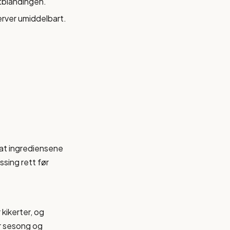
atblandingen.
Server umiddelbart.
 at ingrediensene
ssing rett før
 kikerter, og
er sesong og