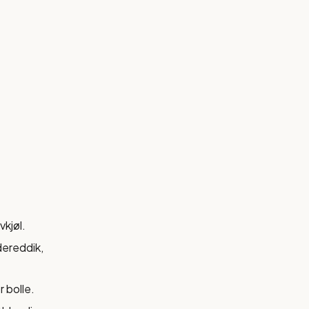
vkjøl.
dereddik,
 bolle.