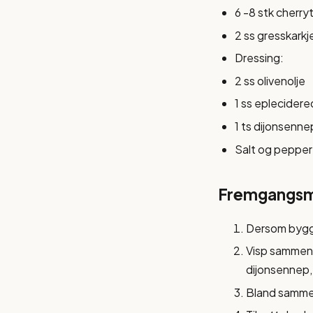
6 -8 stk cherryt
2 ss gresskarkj
Dressing:
2 ss olivenolje
1 ss eplecidere
1 ts dijonsenne
Salt og pepper
Fremgangs
Dersom byggry
Visp sammen i
dijonsennep,
Bland sammen 