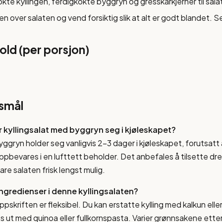
okte kyllingen, ferdigkokte byggryn og gresskarkjerner til sal
en over salaten og vend forsiktig slik at alt er godt blandet. 
ld (per porsjon)
rsmål
r kyllingsalat med byggryn seg i kjøleskapet?
yggryn holder seg vanligvis 2-3 dager i kjøleskapet, forutsatt
ppbevares i en lufttett beholder. Det anbefales å tilsette dre
are salaten frisk lengst mulig.
ingredienser i denne kyllingsalaten?
skriften er fleksibel. Du kan erstatte kylling med kalkun eller
 ut med quinoa eller fullkornspasta. Varier grønnsakene ett