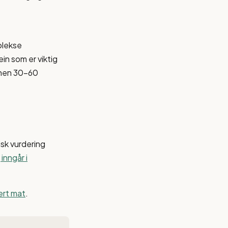
plekse
in som er viktig
innen 30-60
isk vurdering
inngår i
sert mat
.