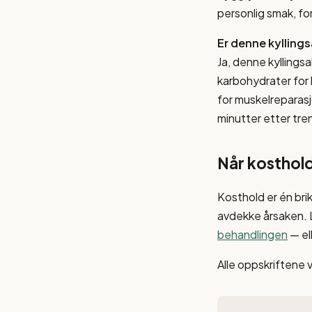
personlig smak, fo
Er denne kyllings
Ja, denne kyllings
karbohydrater for l
for muskelreparasj
minutter etter tren
Når kosthold
Kosthold er én bri
avdekke årsaken.
behandlingen
— el
Alle oppskriftene 