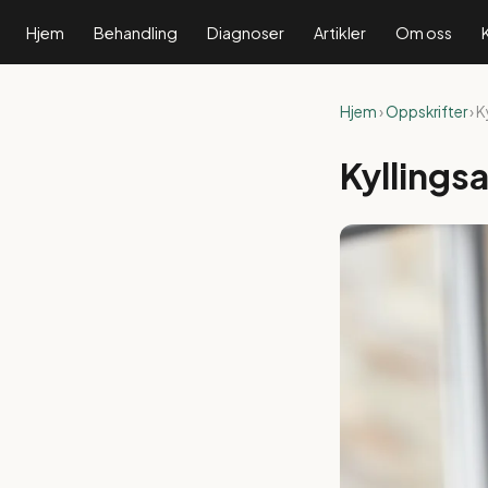
Hjem
Behandling
Diagnoser
Artikler
Om oss
Hjem
›
Oppskrifter
› 
Kyllings