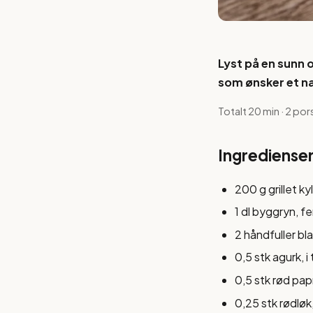
Lyst på en sunn 
som ønsker et næ
Totalt 20 min · 2 por
Ingrediense
200 g grillet kyl
1 dl byggryn, f
2 håndfuller bla
0,5 stk agurk, i
0,5 stk rød papr
0,25 stk rødløk