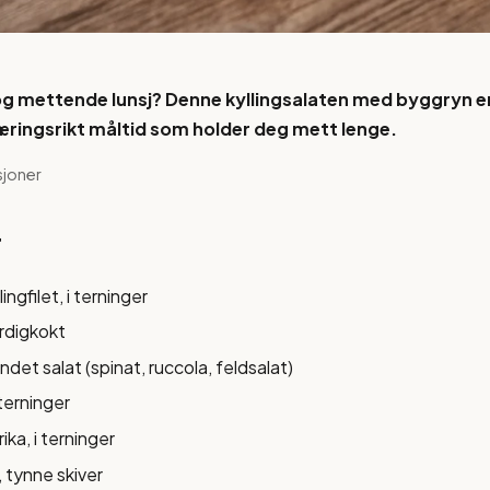
og mettende lunsj? Denne kyllingsalaten med byggryn e
ringsrikt måltid som holder deg mett lenge.
sjoner
r
lingfilet, i terninger
erdigkokt
ndet salat (spinat, ruccola, feldsalat)
 terninger
ika, i terninger
, tynne skiver