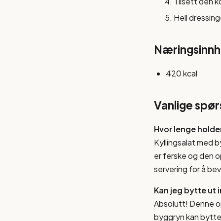
Tilsett den k
Hell dressing
Næringsinnho
420 kcal
Vanlige spø
Hvor lenge holde
Kyllingsalat med b
er ferske og den o
servering for å bev
Kan jeg bytte ut 
Absolutt! Denne opp
byggryn kan byttes