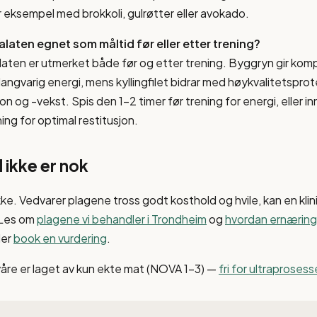
r eksempel med brokkoli, gulrøtter eller avokado.
alaten egnet som måltid før eller etter trening?
alaten er utmerket både før og etter trening. Byggryn gir kom
angvarig energi, mens kyllingfilet bidrar med høykvalitetsprote
on og -vekst. Spis den 1-2 timer før trening for energi, eller 
ing for optimal restitusjon.
 ikke er nok
kke. Vedvarer plagene tross godt kosthold og hvile, kan en klin
 Les om
plagene vi behandler i Trondheim
og
hvordan ernæring 
ler
book en vurdering
.
våre er laget av kun ekte mat (NOVA 1–3) —
fri for ultraproses