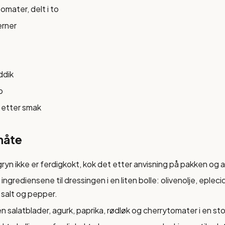
omater, delt i to
erner
ddik
p
 etter smak
måte
n ikke er ferdigkokt, kok det etter anvisning på pakken og a
ngrediensene til dressingen i en liten bolle: olivenolje, epleci
 salt og pepper.
salatblader, agurk, paprika, rødløk og cherrytomater i en stor