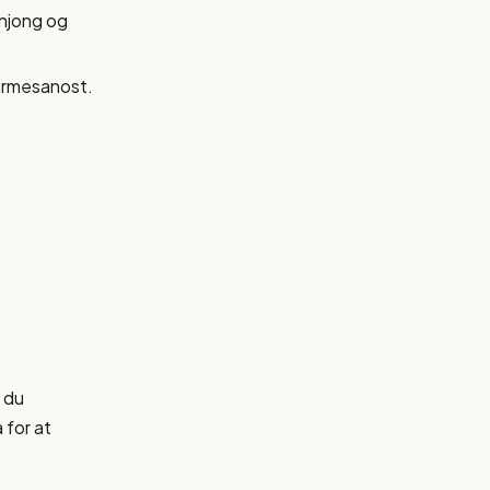
injong og
parmesanost.
.
r du
 for at