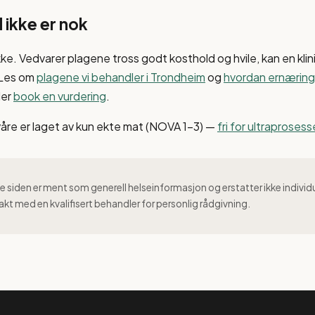
 ikke er nok
kke. Vedvarer plagene tross godt kosthold og hvile, kan en klin
 Les om
plagene vi behandler i Trondheim
og
hvordan ernæring 
ler
book en vurdering
.
våre er laget av kun ekte mat (NOVA 1–3) —
fri for ultraproses
 siden er ment som generell helseinformasjon og erstatter ikke individ
akt med en kvalifisert behandler for personlig rådgivning.