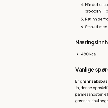
Når det er ca
brokkolini. Fo
Rør inn de f
Smak til med 
Næringsinnho
480 kcal
Vanlige spø
Er grønnsaksbas
Ja, denne oppskrif
parmesanosten ell
grønnsaksbuljonge