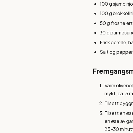
100 g sjampinjo
100 g brokkolini
50 g frosne ert
30 g parmesano
Frisk persille, h
Salt og pepper
Fremgangs
Varm olivenolj
mykt, ca. 5 m
Tilsett byggry
Tilsett en øs
en øse av gan
25-30 minutte