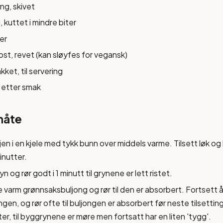
ng, skivet
, kuttet i mindre biter
er
st, revet (kan sløyfes for vegansk)
akket, til servering
 etter smak
måte
en i en kjele med tykk bunn over middels varme. Tilsett løk og hv
inutter.
n og rør godt i 1 minutt til grynene er lett ristet.
e varm grønnsaksbuljong og rør til den er absorbert. Fortsett å 
gen, og rør ofte til buljongen er absorbert før neste tilsettin
r, til byggrynene er møre men fortsatt har en liten 'tygg'.