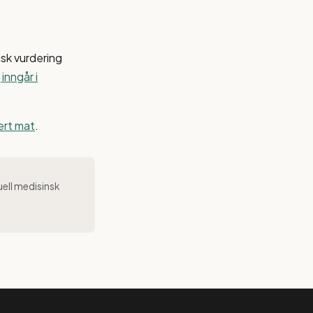
isk vurdering
inngår i
sert mat
.
uell medisinsk