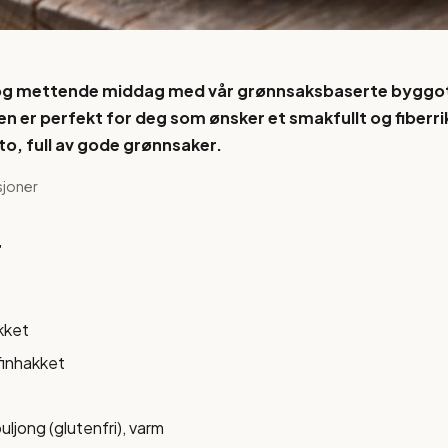
og mettende middag med vår grønnsaksbaserte byggo
n er perfekt for deg som ønsker et smakfullt og fiberrikt
tto, full av gode grønnsaker.
sjoner
r
akket
 finhakket
uljong (glutenfri), varm