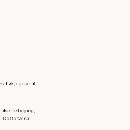
itløk, og surr til
tilsette buljong,
g. Dette tar ca.