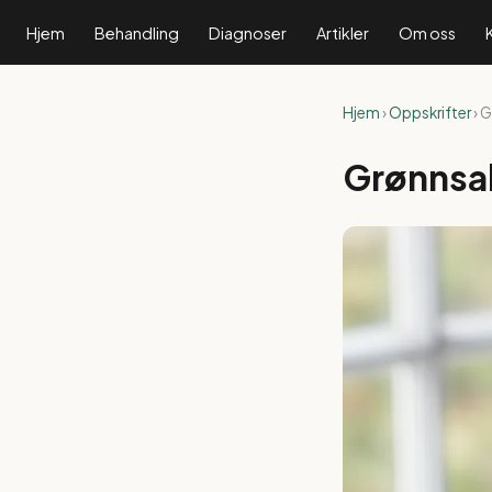
Hjem
Behandling
Diagnoser
Artikler
Om oss
Hjem
›
Oppskrifter
› 
Grønnsa