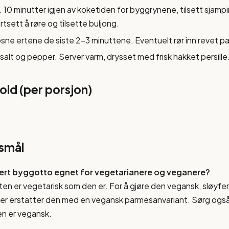
. 10 minutter igjen av koketiden for byggrynene, tilsett sjamp
rtsett å røre og tilsette buljong.
rosne ertene de siste 2-3 minuttene. Eventuelt rør inn revet 
salt og pepper. Server varm, drysset med frisk hakket persille
ld (per porsjon)
rsmål
ert byggotto egnet for vegetarianere og veganere?
ten er vegetarisk som den er. For å gjøre den vegansk, sløyfe
er erstatter den med en vegansk parmesanvariant. Sørg også
n er vegansk.