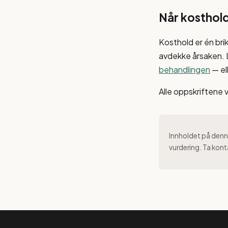
Når kosthold
Kosthold er én bri
avdekke årsaken.
behandlingen
— el
Alle oppskriftene 
Innholdet på denne
vurdering. Ta kont