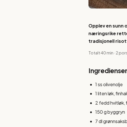
Opplev en sunn 
næringsrike rette
tradisjonell riso
Totalt 40 min · 2 por
Ingrediense
1 ss olivenolje
1 liten løk, finh
2 fedd hvitløk,
150 g byggryn
7 dl grønnsaksb