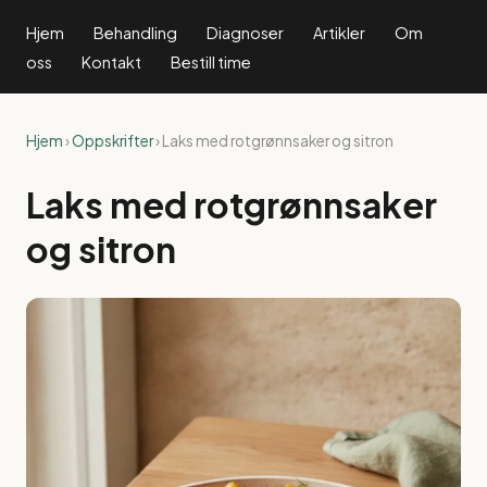
Hjem
Behandling
Diagnoser
Artikler
Om
oss
Kontakt
Bestill time
Hjem
›
Oppskrifter
› Laks med rotgrønnsaker og sitron
Laks med rotgrønnsaker
og sitron