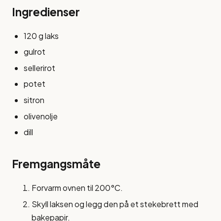
Ingredienser
120 g laks
gulrot
sellerirot
potet
sitron
olivenolje
dill
Fremgangsmåte
Forvarm ovnen til 200°C.
Skyll laksen og legg den på et stekebrett med
bakepapir.