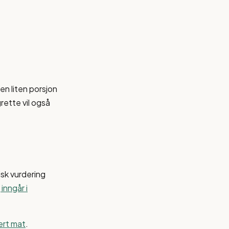
en liten porsjon
rette vil også
isk vurdering
inngår i
sert mat
.