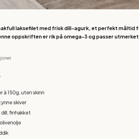
akfull laksefilet med frisk dill-agurk, et perfekt måltid 
nne oppskriften er rik på omega-3 og passer utmerket i
sjoner
r
er à 150g, uten skinn
 tynne skiver
dill, finhakket
 olivenolje
ddik