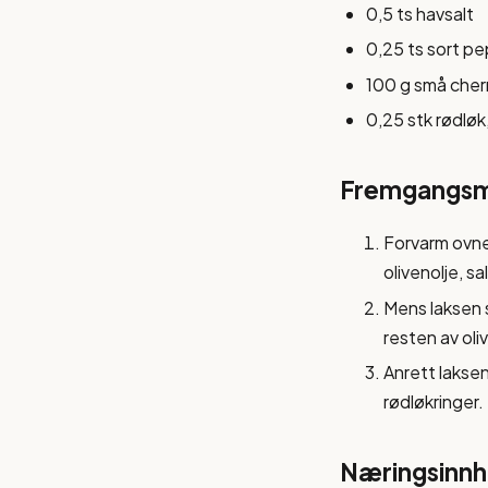
0,5 ts havsalt
0,25 ts sort p
100 g små cherr
0,25 stk rødløk
Fremgangs
Forvarm ovnen
olivenolje, sa
Mens laksen s
resten av oliv
Anrett lakse
rødløkringer.
Næringsinnho