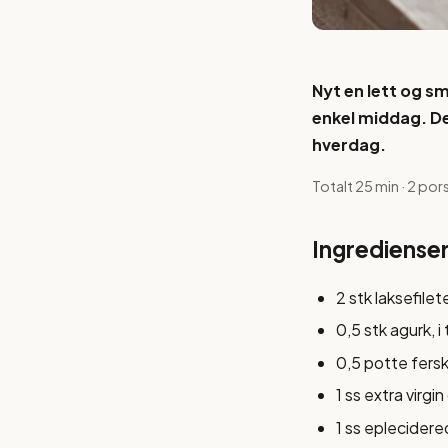
Nyt en lett og sm
enkel middag. De
hverdag.
Totalt 25 min · 2 por
Ingrediense
2 stk laksefilet
0,5 stk agurk, i
0,5 potte fersk 
1 ss extra virgin
1 ss eplecidere