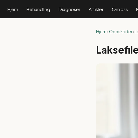
Hjem
Behandling
Diagnoser
Artikler
Om oss
Hjem
›
Oppskrifter
› L
Laksefil