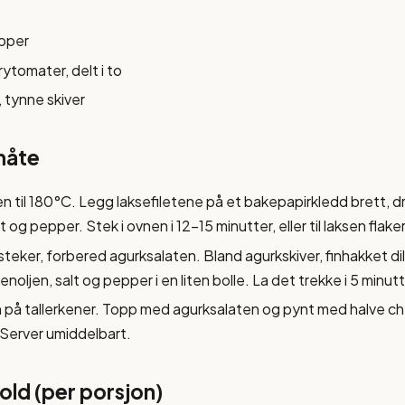
epper
ytomater, delt i to
, tynne skiver
måte
 til 180°C. Legg laksefiletene på et bakepapirkledd brett, dr
lt og pepper. Stek i ovnen i 12-15 minutter, eller til laksen flaker
teker, forbered agurksalaten. Bland agurkskiver, finhakket dil
enoljen, salt og pepper i en liten bolle. La det trekke i 5 minutt
n på tallerkener. Topp med agurksalaten og pynt med halve c
 Server umiddelbart.
ld (per porsjon)