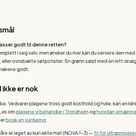
rsmål
passer godt til denne retten?
mplett i seg selv, men ønsker du mer kan du servere den med 
a, eller ovnsbakte søtpoteter. En grønn salat med en lett vinaig
makene godt.
 ikke er nok
kke. Vedvarer plagene tross godt kosthold og hvile, kan en klin
 Les om
plagene vi behandler i Trondheim
og
hvordan ernæring 
ler
book en vurdering
.
våre er laget av kun ekte mat (NOVA 1–3) —
fri for ultraproses