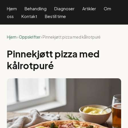
Hjem
Behandling
Diagnoser
Artikler
Om
oss
Kontakt
Bestill time
Hjem
›
Oppskrifter
› Pinnekjøtt pizza med kålrotpuré
Pinnekjøtt pizza med
kålrotpuré