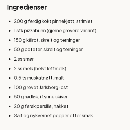
Ingredienser
200 g ferdig kokt pinnekjøtt, strimlet
1 stk pizzabunn (gjerne grovere variant)
150 g kålrot, skrelt og terninger
50 g poteter, skrelt og terninger
2 ss smør
2 ss melk (helst lettmelk)
0,5 ts muskatnøtt, malt
100 g revet Jarlsberg-ost
50 g rødløk, i tynne skiver
20 g fersk persille, hakket
Salt og nykvernet pepper etter smak