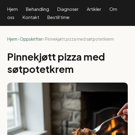
Hjem
Behandling
Diagnoser
Artikler
Om
oss
Kontakt
Bestill time
Hjem
›
Oppskrifter
› Pinnekjøtt pizza med søtpotetkrem
Pinnekjøtt pizza med
søtpotetkrem