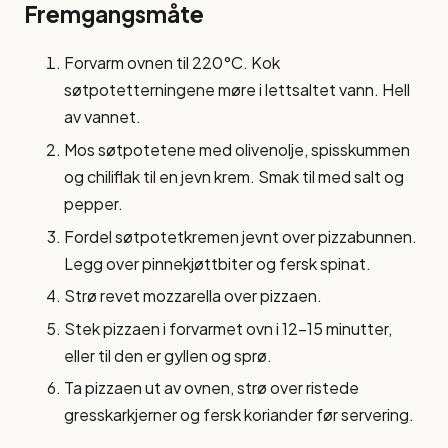
Fremgangsmåte
Forvarm ovnen til 220°C. Kok
søtpotetterningene møre i lettsaltet vann. Hell
av vannet.
Mos søtpotetene med olivenolje, spisskummen
og chiliflak til en jevn krem. Smak til med salt og
pepper.
Fordel søtpotetkremen jevnt over pizzabunnen.
Legg over pinnekjøttbiter og fersk spinat.
Strø revet mozzarella over pizzaen.
Stek pizzaen i forvarmet ovn i 12-15 minutter,
eller til den er gyllen og sprø.
Ta pizzaen ut av ovnen, strø over ristede
gresskarkjerner og fersk koriander før servering.