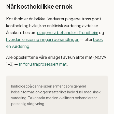
Når kosthold ikke er nok
Kosthold er én brikke. Vedvarer plagene tross godt
kosthold og hvile, kan en klinisk vurdering avdekke
årsaken. Les om
plagene vi behandler i Trondheim
og
hvordan ernæring inngår i behandlingen
— eller
book
en vurdering
.
Alle oppskriftene våre er laget av kun ekte mat (NOVA
1–3) —
fri for ultraprosessert mat
.
Innholdet på denne siden er ment som generell
helseinformasjon og erstatter ikke individuell medisinsk
vurdering. Ta kontakt med en kvalifisert behandler for
personlig rådgivning.