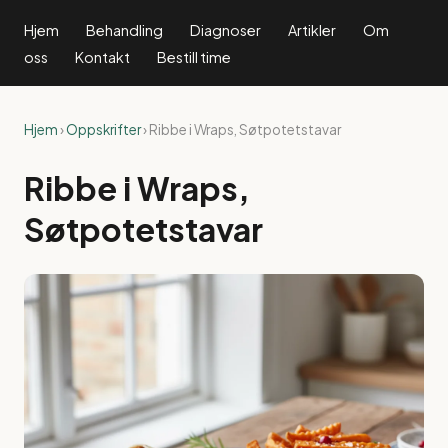
Hjem
Behandling
Diagnoser
Artikler
Om
oss
Kontakt
Bestill time
Hjem
›
Oppskrifter
› Ribbe i Wraps, Søtpotetstavar
Ribbe i Wraps,
Søtpotetstavar