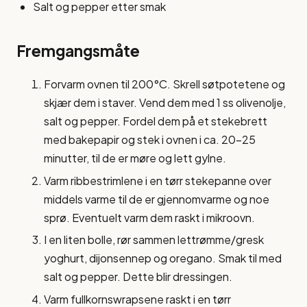
Salt og pepper etter smak
Fremgangsmåte
Forvarm ovnen til 200°C. Skrell søtpotetene og
skjær dem i staver. Vend dem med 1 ss olivenolje,
salt og pepper. Fordel dem på et stekebrett
med bakepapir og stek i ovnen i ca. 20-25
minutter, til de er møre og lett gylne.
Varm ribbestrimlene i en tørr stekepanne over
middels varme til de er gjennomvarme og noe
sprø. Eventuelt varm dem raskt i mikroovn.
I en liten bolle, rør sammen lettrømme/gresk
yoghurt, dijonsennep og oregano. Smak til med
salt og pepper. Dette blir dressingen.
Varm fullkornswrapsene raskt i en tørr