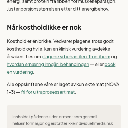
energi, samt protein fra ribben for muskelreparasjon.
Juster porsjonsstørrelsen etter ditt energibehov.
Når kosthold ikke er nok
Kosthold er én brikke. Vedvarer plagene tross godt
kosthold og hvile, kan en klinisk vurdering avdekke
årsaken. Les om
plagene vi behandler i Trondheim
og
hvordan ernæring inngår i behandlingen
— eller
book
en vurdering
.
Alle oppskriftene våre er laget av kun ekte mat (NOVA
1–3) —
fri for ultraprosessert mat
.
Innholdet på denne siden er ment som generell
helseinformasjon og erstatter ikke individuell medisinsk