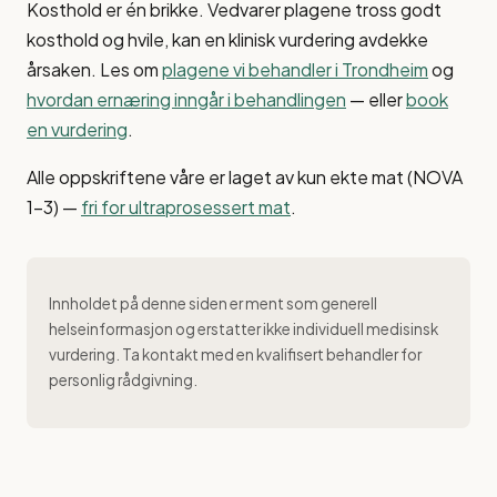
Kosthold er én brikke. Vedvarer plagene tross godt
kosthold og hvile, kan en klinisk vurdering avdekke
årsaken. Les om
plagene vi behandler i Trondheim
og
hvordan ernæring inngår i behandlingen
— eller
book
en vurdering
.
Alle oppskriftene våre er laget av kun ekte mat (NOVA
1–3) —
fri for ultraprosessert mat
.
Innholdet på denne siden er ment som generell
helseinformasjon og erstatter ikke individuell medisinsk
vurdering. Ta kontakt med en kvalifisert behandler for
personlig rådgivning.