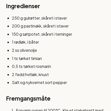
Ingredienser
250 g gulrøtter, skåret i staver
200 g pastinakk, skåret i staver
150 g søtpotet, skåret i terninger
1 rødløk, i båter
2 ss olivenolje
1 ts tørket timian
0,5 ts tørket rosmarin
2 fedd hvitløk, knust
Salt og nykvernet sort pepper
Fremgangsmåte
Forvarm ovnen til 200°C. Kle et stekebrett med