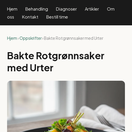
Hjem
Behandling
Diagnoser
Artikler
Om
oss
Kontakt
Bestill time
Hjem
›
Oppskrifter
› Bakte Rotgrønnsaker med Urter
Bakte Rotgrønnsaker
med Urter