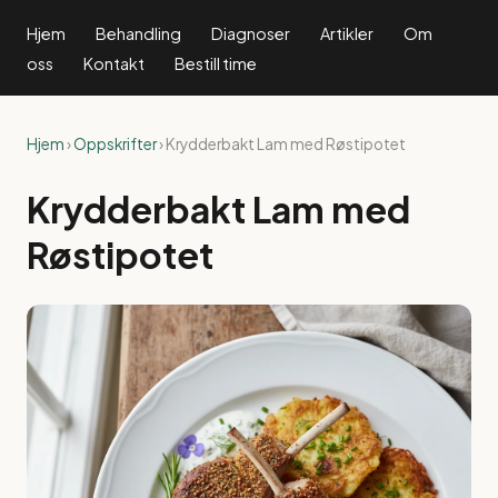
Hjem
Behandling
Diagnoser
Artikler
Om
oss
Kontakt
Bestill time
Hjem
›
Oppskrifter
› Krydderbakt Lam med Røstipotet
Krydderbakt Lam med
Røstipotet