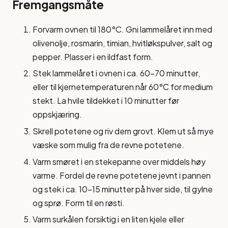
Fremgangsmåte
Forvarm ovnen til 180°C. Gni lammelåret inn med
olivenolje, rosmarin, timian, hvitløkspulver, salt og
pepper. Plasser i en ildfast form.
Stek lammelåret i ovnen i ca. 60-70 minutter,
eller til kjernetemperaturen når 60°C for medium
stekt. La hvile tildekket i 10 minutter før
oppskjæring.
Skrell potetene og riv dem grovt. Klem ut så mye
væske som mulig fra de revne potetene.
Varm smøret i en stekepanne over middels høy
varme. Fordel de revne potetene jevnt i pannen
og stek i ca. 10-15 minutter på hver side, til gylne
og sprø. Form til en røsti.
Varm surkålen forsiktig i en liten kjele eller