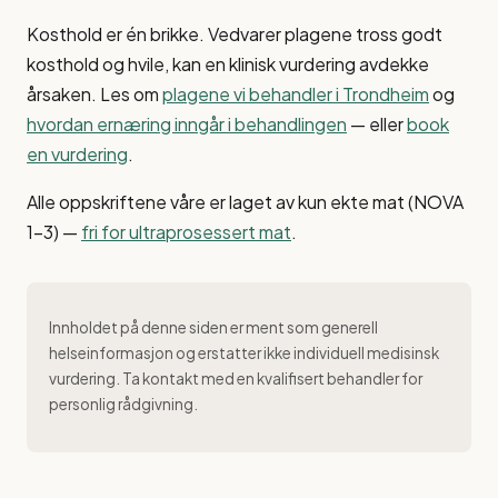
Kosthold er én brikke. Vedvarer plagene tross godt
kosthold og hvile, kan en klinisk vurdering avdekke
årsaken. Les om
plagene vi behandler i Trondheim
og
hvordan ernæring inngår i behandlingen
— eller
book
en vurdering
.
Alle oppskriftene våre er laget av kun ekte mat (NOVA
1–3) —
fri for ultraprosessert mat
.
Innholdet på denne siden er ment som generell
helseinformasjon og erstatter ikke individuell medisinsk
vurdering. Ta kontakt med en kvalifisert behandler for
personlig rådgivning.