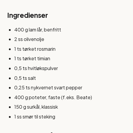
Ingredienser
400 g lam lår, benfritt
2 ss olivenolje
1 ts tørket rosmarin
1 ts tørket timian
0,5 ts hvitløkspulver
0,5 ts salt
0,25 ts nykvernet svart pepper
400 g poteter, faste (f.eks. Beate)
150 g surkål, klassisk
1 ss smør til steking